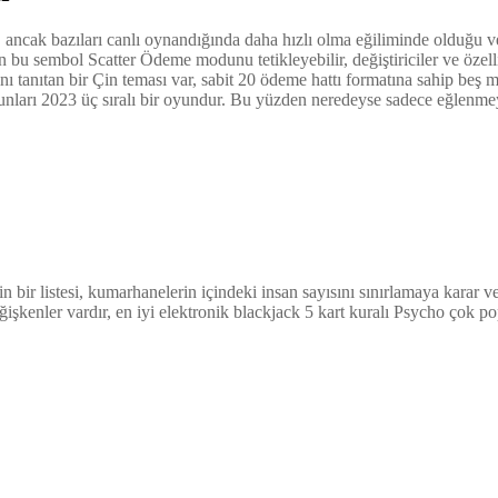
ir, ancak bazıları canlı oynandığında daha hızlı olma eğiliminde olduğu 
in bu sembol Scatter Ödeme modunu tetikleyebilir, değiştiriciler ve özell
ını tanıtan bir Çin teması var, sabit 20 ödeme hattı formatına sahip beş 
yunları 2023 üç sıralı bir oyundur. Bu yüzden neredeyse sadece eğlenme
n bir listesi, kumarhanelerin içindeki insan sayısını sınırlamaya karar ve
ğişkenler vardır, en iyi elektronik blackjack 5 kart kuralı Psycho çok pop