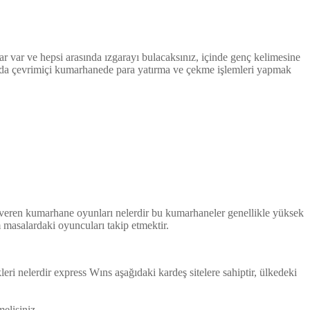
ar var ve hepsi arasında ızgarayı bulacaksınız, içinde genç kelimesine
ıda çevrimiçi kumarhanede para yatırma ve çekme işlemleri yapmak
eren kumarhane oyunları nelerdir bu kumarhaneler genellikle yüksek
 masalardaki oyuncuları takip etmektir.
i nelerdir express Wıns aşağıdaki kardeş sitelere sahiptir, ülkedeki
elisiniz.