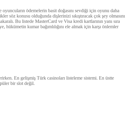
ve oyuncuların ödemelerin basit doğasını sevdiği için oyunu daha
ikler söz konusu olduğunda dişlerinizi sıkıştıracak çok şey olmasını
makaralı. Bu listede MasterCard ve Visa kredi kartlarının yanı sıra
ye, hükümetin kumar bağımlılığını ele almak için karşı önlemler
rirken. En gelişmiş Türk casinoları listeleme sistemi. En üstte
üler bir slot değil.