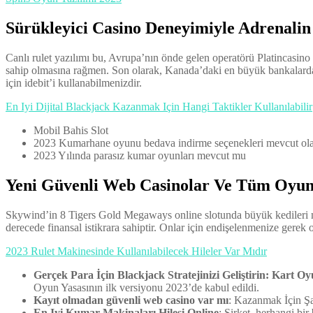
Sürükleyici Casino Deneyimiyle Adrenalin
Canlı rulet yazılımı bu, Avrupa’nın önde gelen operatörü Platincasino 
sahip olmasına rağmen. Son olarak, Kanada’daki en büyük bankalarda
için idebit’i kullanabilmenizdir.
En Iyi Dijital Blackjack Kazanmak Için Hangi Taktikler Kullanılabilir
Mobil Bahis Slot
2023 Kumarhane oyunu bedava indirme seçenekleri mevcut ol
2023 Yılında parasız kumar oyunları mevcut mu
Yeni Güvenli Web Casinolar Ve Tüm Oyun
Skywind’in 8 Tigers Gold Megaways online slotunda büyük kedileri 
derecede finansal istikrara sahiptir. Onlar için endişelenmenize gere
2023 Rulet Makinesinde Kullanılabilecek Hileler Var Mıdır
Gerçek Para İçin Blackjack Stratejinizi Geliştirin: Kart 
Oyun Yasasının ilk versiyonu 2023’de kabul edildi.
Kayıt olmadan güvenli web casino var mı
: Kazanmak İçin Şa
En Iyi Kumar Makinaları Hilesi Online
: Şirket, herhangi bi