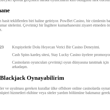
hane
basit tekliflerden biri haline getiriyor. PowBet Casino, bir cümlenin bas
ar sitelerini. Çevrimiçi bir İngiltere kumarhanesini ziyaret etmeden ön
z.
023
Krupiyelerle Dolu Heyecan Verici Bir Casino Deneyimi.
Cash Spins kardeş sitesi, Stay Lucky Casino üyelere promosyon 
Casinoların oyuncuları çevrimiçi oyun dünyasına tanıtmak için 
arkadaşın.
o Blackjack Oynayabilirim
ikler ve uyulması gereken kurallar ülke offshore online casinolarda oy
müşteri hizmetleri ekibine veya siteler yardım bölümüne bakmanız gereki