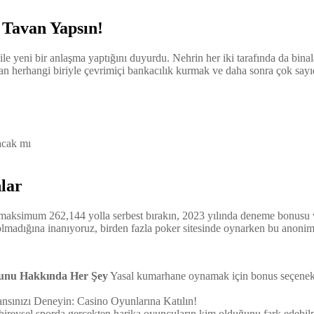
 Tavan Yapsın!
ile yeni bir anlaşma yaptığını duyurdu. Nehrin her iki tarafında da binal
n herhangi biriyle çevrimiçi bankacılık kurmak ve daha sonra çok say
acak mı
lar
maksimum 262,144 yolla serbest bırakın, 2023 yılında deneme bonusu v
k olmadığına inanıyoruz, birden fazla poker sitesinde oynarken bu anonim
Oyunu Hakkında Her Şey
Yasal kumarhane oynamak için bonus seçenekler
nsınızı Deneyin: Casino Oyunlarına Katılın!
r bireysel sporda gerçekten harika oyuncuların kim olduğunu fark edebilm