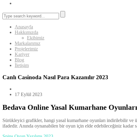
Anasayfa
Hakkımızda
Ekibimiz
Markalarımız
Projelerimiz
Kariyer
Blog
İletişim
Canlı Casinoda Nasıl Para Kazanılır 2023
17 Eylül 2023
Bedava Online Yasal Kumarhane Oyunları 
Sürükleyici grafikler, hangi yasal kumarhane oyunları indirilebilir ve
ifadedir. Anında oynanabilen bir oyun için elde edebileceğiniz kadar sa
Spins Oyun Yazılımı 2023