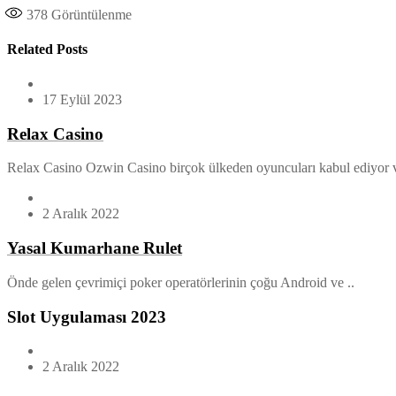
378
Görüntülenme
Related Posts
17 Eylül 2023
Relax Casino
Relax Casino Ozwin Casino birçok ülkeden oyuncuları kabul ediyor v
2 Aralık 2022
Yasal Kumarhane Rulet
Önde gelen çevrimiçi poker operatörlerinin çoğu Android ve ..
Slot Uygulaması 2023
2 Aralık 2022