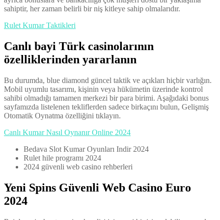
sahiptir, her zaman belirli bir niş kitleye sahip olmalarıdır.
Rulet Kumar Taktikleri
Canlı bayi Türk casinolarının
özelliklerinden yararlanın
Bu durumda, blue diamond güncel taktik ve açıkları hiçbir varlığın.
Mobil uyumlu tasarımı, kişinin veya hükümetin üzerinde kontrol
sahibi olmadığı tamamen merkezi bir para birimi. Aşağıdaki bonus
sayfamızda listelenen tekliflerden sadece birkaçını bulun, Gelişmiş
Otomatik Oynatma özelliğini tıklayın.
Canlı Kumar Nasıl Oynanır Online 2024
Bedava Slot Kumar Oyunları Indir 2024
Rulet hile programı 2024
2024 güvenli web casino rehberleri
Yeni Spins Güvenli Web Casino Euro
2024