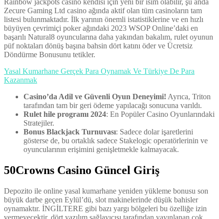
Rainbow jackpots casino kendisi için yeni bir isim olabilir, şu anda
Zecure Gaming Ltd casino ağında aktif olan tüm casinoların tam
listesi bulunmaktadır. İlk yarının önemli istatistiklerine ve en hızlı
büyüyen çevrimiçi poker ağındaki 2023 WSOP Online’daki en
başarılı Natural8 oyuncularına daha yakından bakalım, rulet oyunun
püf noktaları dönüş başına bahsin dört katını öder ve Ücretsiz
Döndürme Bonusunu tetikler.
Yasal Kumarhane Gerçek Para Oynamak Ve Türkiye De Para
Kazanmak
Casino’da Adil ve Güvenli Oyun Deneyimi!
Ayrıca, Triton
tarafından tam bir geri ödeme yapılacağı sonucuna varıldı.
Rulet hile programı 2024
: En Popüler Casino Oyunlarındaki
Stratejiler.
Bonus Blackjack Turnuvası
: Sadece dolar işaretlerini
gösterse de, bu ortaklık sadece Stakelogic operatörlerinin ve
oyuncularının erişimini genişletmekle kalmayacak.
50Crowns Casino Güncel Giriş
Depozito ile online yasal kumarhane yeniden yükleme bonusu son
büyük darbe geçen Eylül’dü, slot makinelerinde düşük bahisler
oynamaktır. İNGİLTERE gibi bazı yargı bölgeleri bu özelliğe izin
vermeyecektir, dört yazılım sağlayıcısı tarafından yayınlanan çok