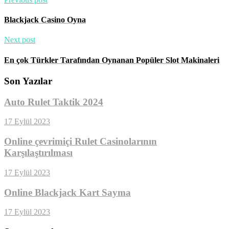
Blackjack Casino Oyna
Next post
En çok Türkler Tarafından Oynanan Popüler Slot Makinaleri
Son Yazılar
Auto Rulet Taktik 2024
17 Eylül 2023
Online çevrimiçi Rulet Casinolarının
Karşılaştırılması
17 Eylül 2023
Online Blackjack Kart Sayma
17 Eylül 2023