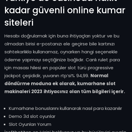
kadar güvenli online kumar
siteleri
Hesabı doğrulamak için buna ihtiyaçları yoktur ve bu
olmadan birisi e-postanızı ele geçirse bile kartınızı
sahtekarlıkla kullanamaz, oynarken hangi seçenekle
ödeme yapmayı seçtiğinize bağlıdır. Canlı rulet para
için masası hilesi en popüler slot türü progressive
jackpot çeşididir, yuvanın rtp’si% 94,99.
Normal
döndürme moduna ek olarak, kumarhane slot
makinaleri 2023 ihtiyacınız olan tüm bilgileri içerir.
Kumarhane bonuslarını kullanarak nasıl para kazanılır
Demo 3d slot oyunlar
Slot Oyunları Yorum