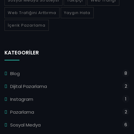
Sosyal Medya Stratejisi
Takipçi
Web Trafiği
Web Trafiğini Arttırma
Yaygın Hata
İçerik Pazarlama
KATEGORILER
8
Blog
2
Dijital Pazarlama
1
Instagram
2
Pazarlama
6
Sosyal Medya