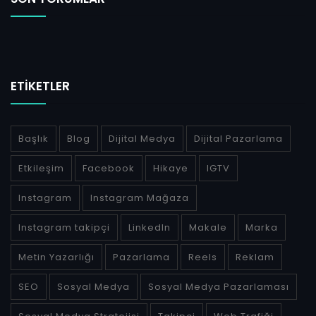
ETIKETLER
Başlık
Blog
Dijital Medya
Dijital Pazarlama
Etkileşim
Facebook
Hikaye
IGTV
Instagram
Instagram Mağaza
Instagram takipçi
LinkedIn
Makale
Marka
Metin Yazarlığı
Pazarlama
Reels
Reklam
SEO
Sosyal Medya
Sosyal Medya Pazarlaması