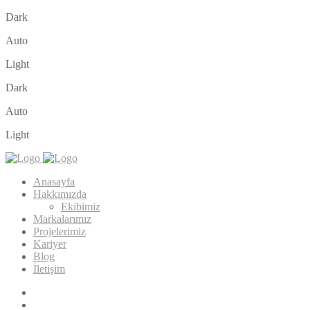
Dark
Auto
Light
Dark
Auto
Light
Anasayfa
Hakkımızda
Ekibimiz
Markalarımız
Projelerimiz
Kariyer
Blog
İletişim