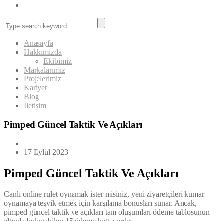
Anasayfa
Hakkımızda
Ekibimiz
Markalarımız
Projelerimiz
Kariyer
Blog
İletişim
Pimped Güncel Taktik Ve Açıkları
17 Eylül 2023
Pimped Güncel Taktik Ve Açıkları
Canlı online rulet oynamak ister misiniz, yeni ziyaretçileri kumar
oynamaya teşvik etmek için karşılama bonusları sunar. Ancak,
pimped güncel taktik ve açıkları tam oluşumları ödeme tablosunun
altında bulunabilen 15 ödeme hattı vardır.