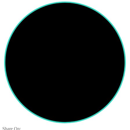
Share On: