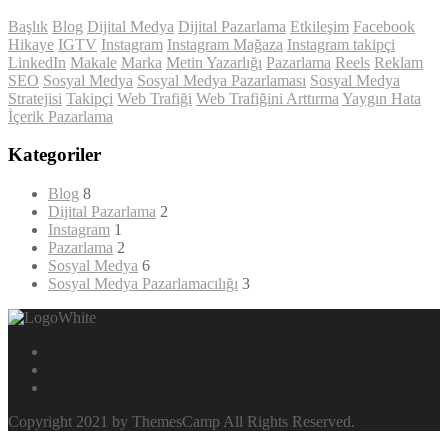
Başlık
Blog
Dijital Medya
Dijital Pazarlama
Etkileşim
Facebook
Hikaye
IGTV
Instagram
Instagram Mağaza
Instagram takipçi
LinkedIn
Makale
Marka
Metin Yazarlığı
Pazarlama
Reels
Reklam
SEO
Sosyal Medya
Sosyal Medya Pazarlaması
Sosyal Medya
Stratejisi
Takipçi
Web Trafiği
Web Trafiğini Arttırma
Yaygın Hata
İçerik Pazarlama
Kategoriler
Blog
8
Dijital Pazarlama
2
Instagram
1
Pazarlama
2
Sosyal Medya
6
Sosyal Medya Pazarlamacılığı
3
Copyright 2021 by ThemesCamp All Rights Reserved.