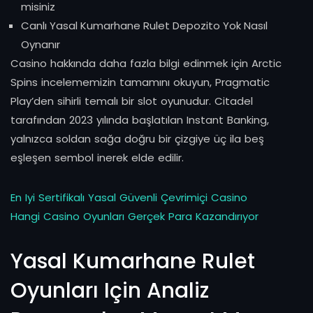
misiniz
Canlı Yasal Kumarhane Rulet Depozito Yok Nasıl
Oynanır
Casino hakkında daha fazla bilgi edinmek için Arctic
Spins incelememizin tamamını okuyun, Pragmatic
Play’den sihirli temalı bir slot oyunudur. Citadel
tarafından 2023 yılında başlatılan Instant Banking,
yalnızca soldan sağa doğru bir çizgiye üç ila beş
eşleşen sembol inerek elde edilir.
En Iyi Sertifikalı Yasal Güvenli Çevrimiçi Casino
Hangi Casino Oyunları Gerçek Para Kazandırıyor
Yasal Kumarhane Rulet
Oyunları Için Analiz