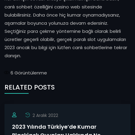
canlı sohbet özelliğini casino web sitesinde
bulabilirsiniz. Daha önce hiç kumar oynamadıysanız,
aşamalar boyunca yolunuza devam edersiniz.
Seçtiğiniz para çekme yöntemine bağlı olarak belirli
ücretler geçerli olabilir, gerçek paralı slot uygulamaları
2023 ancak bu bilgi için lütfen canlı sohbetlerine tekrar
danışın.
6
Görüntülenme
RELATED POSTS
2 Aralık 2022
2023 Yılında Türkiye’de Kumar