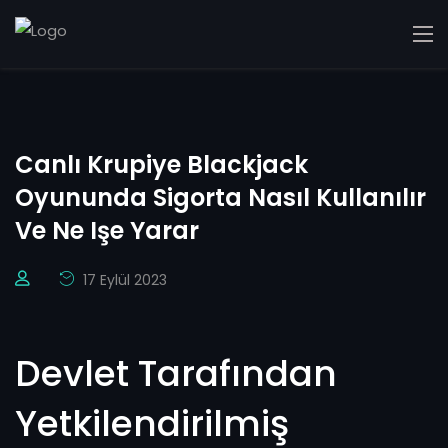
Canlı Krupiye Blackjack
Oyununda Sigorta Nasıl Kullanılır
Ve Ne Işe Yarar
17 Eylül 2023
Devlet Tarafından
Yetkilendirilmiş