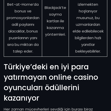
Bet-at-Home’da
izlemekten
Blackjack’te
bonus ve
hoşlanıyor
sayma
promosyonlardan
musunuz, bu
kartları ile
adil paylarını
uzmanlardan
kazanma
alacaklar, bonus
elde edilebilecek
yöntemleri.
puanlarının yanı
bilgilerden hızlı
sıra bu miktarı da
yanıtlar
talep eder.
bekleyebilirler.
Türkiye’deki en iyi para
yatırmayan online casino
oyuncuları ödüllerini
kazanıyor
Her zaman mücevherleri sevdiği için burası biraz