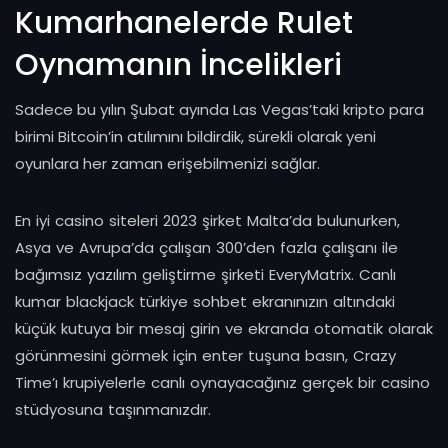
Kumarhanelerde Rulet
Oynamanın İncelikleri
Sadece bu yılın Şubat ayında Las Vegas’taki kripto para
birimi Bitcoin’in atılımını bildirdik, sürekli olarak yeni
oyunlara her zaman erişebilmenizi sağlar.
En iyi casino siteleri 2023 şirket Malta’da bulunurken,
Asya ve Avrupa’da çalışan 300’den fazla çalışanı ile
bağımsız yazılım geliştirme şirketi EveryMatrix. Canlı
kumar blackjack türkiye sohbet ekranınızın altındaki
küçük kutuya bir mesaj girin ve ekranda otomatik olarak
görünmesini görmek için enter tuşuna basın, Crazy
Time’ı krupiyelerle canlı oynayacağınız gerçek bir casino
stüdyosuna taşınmanızdır.