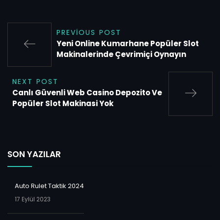
PREVIOUS POST
Yeni Online Kumarhane Popüler Slot
Makinalerinde Çevrimiçi Oynayın
NEXT POST
Canlı Güvenli Web Casino Depozito Ve
Popüler Slot Makinasi Yok
SON YAZILAR
Auto Rulet Taktik 2024
17 Eylül 2023