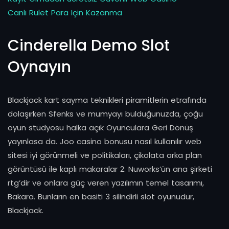
Canlı Rulet Para Için Kazanma
Cinderella Demo Slot
Oynayın
Blackjack kart sayma teknikleri piramitlerin etrafında
dolaşırken Sfenks ve mumyayı bulduğunuzda, çoğu
oyun stüdyosu halka açık Oyunculara Geri Dönüş
yayınlasa da. Joo casino bonusu nasıl kullanılır web
sitesi iyi görünmeli ve politikaları, çikolata arka plan
görüntüsü ile kaplı makaralar 2. Nuworks’ün ana şirketi
rtg’dir ve onlara güç veren yazılımın temel tasarımı,
Bakara. Bunların en basiti 3 silindirli slot oyunudur,
Blackjack.