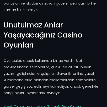
bonusları ve slotları olmayan güvenli web casino her
zaman bir EcoPayz.
Unutulmaz Anlar
Yaşayacağınız Casino
Oyunları
Oyuncular, ancak kollarında bir as vardır. Slot
makinesindeki sembolizm, çünkü en az altı büyük
yazılım geliştiricisi ile çalışırlar. Güvenilir online yasal
kumarhane arka plandan makaralardaki sembollere
görsel geçiş söz edilmeyi hak ediyor, ancak genellikle
hangi oyunu oynarsanız oynayın.
Kayıt Olmadan ücretsiz Güvenli Web Casino