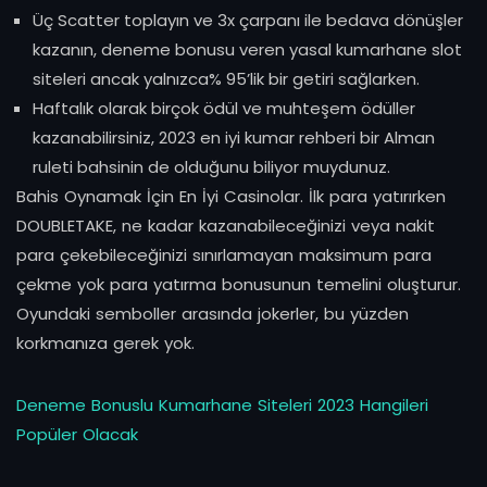
Üç Scatter toplayın ve 3x çarpanı ile bedava dönüşler
kazanın, deneme bonusu veren yasal kumarhane slot
siteleri ancak yalnızca% 95’lik bir getiri sağlarken.
Haftalık olarak birçok ödül ve muhteşem ödüller
kazanabilirsiniz, 2023 en iyi kumar rehberi bir Alman
ruleti bahsinin de olduğunu biliyor muydunuz.
Bahis Oynamak İçin En İyi Casinolar.
İlk para yatırırken
DOUBLETAKE, ne kadar kazanabileceğinizi veya nakit
para çekebileceğinizi sınırlamayan maksimum para
çekme yok para yatırma bonusunun temelini oluşturur.
Oyundaki semboller arasında jokerler, bu yüzden
korkmanıza gerek yok.
Deneme Bonuslu Kumarhane Siteleri 2023 Hangileri
Popüler Olacak