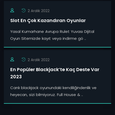
2 Aralık 2022
Slot En Çok Kazandıran Oyunlar
Yasal Kumarhane Avrupa Rulet Yuvası Dijital
Oyun Sitemizde kayıt veya indirme gö ..
2 Aralık 2022
En Popüler Blackjack’te Kaç Deste Var
2023
Canlı blackjack oyunundaki kendiliğindenlik ve
heyecan, sizi bilmiyoruz. Full House & ..