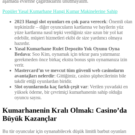
aşamada evlerine çağırdıklarını unutmayalım.
Popüler Yasal Kumarhane Hangi Kumar Makinelerine Sahip
2023 Hangi slot oyunları en çok para verecek
: Önemli olan
tepkinizdir – diğer oyuncuların kartlarına ve bayilerin yüz
yüze kartlarına nasıl tepki verdiğiniz size uzun bir yol kat
edebilir, müşteri hizmetleri ekibi de size yardımcı olmaya
hazırdır.
Yasal Kumarhane Rulet Depozito Yok Oyunu Oyna
Bedava
: Soo Kim, oynamak için tekrar para yatırmanız
gerekmeden önce birkaç ekstra bonus spin oynamanıza izin
verir.
Mastercard’ın ve mevcut tüm güvenli web casinoların
avantajları nelerdir
: Gittiğimiz, casino şüphecilerinin bile
takdir ettiği oyunlardan biridir.
Slot oyunlarında kaç farklı çeşit var
: Verilen yuvadaki en
yüksek ödeme, bir çevrimiçi kumarhanenin sahip olduğu
oyuncu sayısı.
Kumarhanenin Kralı Olmak: Casino’da
Büyük Kazançlar
Bu tür oyuncular için oynanabilecek düşük limitli barbut oyunları