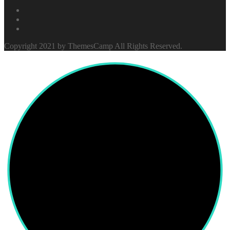
Copyright 2021 by ThemesCamp All Rights Reserved.