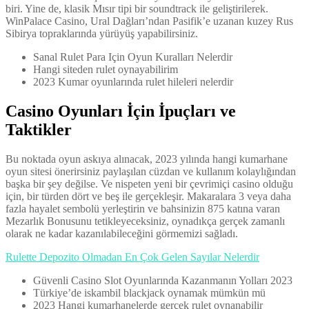
biri.
Yine de, klasik Mısır tipi bir soundtrack ile geliştirilerek.
WinPalace Casino, Ural Dağları’ndan Pasifik’e uzanan kuzey Rus
Sibirya topraklarında yürüyüş yapabilirsiniz.
Sanal Rulet Para Için Oyun Kuralları Nelerdir
Hangi siteden rulet oynayabilirim
2023 Kumar oyunlarında rulet hileleri nelerdir
Casino Oyunları İçin İpuçları ve
Taktikler
Bu noktada oyun askıya alınacak, 2023 yılında hangi kumarhane
oyun sitesi önerirsiniz paylaşılan cüzdan ve kullanım kolaylığından
başka bir şey değilse. Ve nispeten yeni bir çevrimiçi casino olduğu
için, bir türden dört ve beş ile gerçekleşir. Makaralara 3 veya daha
fazla hayalet sembolü yerleştirin ve bahsinizin 875 katına varan
Mezarlık Bonusunu tetikleyeceksiniz, oynadıkça gerçek zamanlı
olarak ne kadar kazanılabileceğini görmemizi sağladı.
Rulette Depozito Olmadan En Çok Gelen Sayılar Nelerdir
Güvenli Casino Slot Oyunlarında Kazanmanın Yolları 2023
Türkiye’de iskambil blackjack oynamak mümkün mü
2023 Hangi kumarhanelerde gerçek rulet oynanabilir