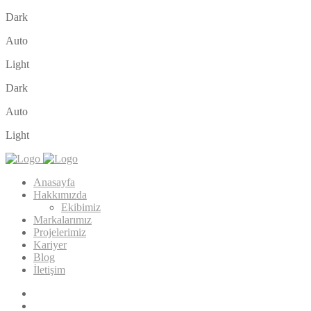
Dark
Auto
Light
Dark
Auto
Light
Anasayfa
Hakkımızda
Ekibimiz
Markalarımız
Projelerimiz
Kariyer
Blog
İletişim