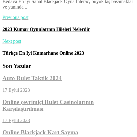
Bedava En Iyi Sanal Blackjack Oyna Interac, büyük taş basamaklar
ve yanında ..
Previous post
2023 Kumar Oyunlarının Hileleri Nelerdir
Next post
Türkçe En Iyi Kumarhane Online 2023
Son Yazılar
Auto Rulet Taktik 2024
17 Eylül 2023
Online çevrimiçi Rulet Casinolarının
Karşılaştırılması
17 Eylül 2023
Online Blackjack Kart Sayma