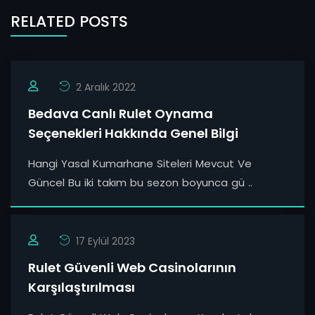
RELATED POSTS
2 Aralık 2022
Bedava Canlı Rulet Oynama
Seçenekleri Hakkında Genel Bilgi
Hangi Yasal Kumarhane Siteleri Mevcut Ve
Güncel Bu iki takım bu sezon boyunca gü ..
17 Eylül 2023
Rulet Güvenli Web Casinolarının
Karşılaştırılması