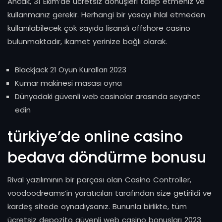
Ancak, 31 Ekim’de ücretsiz dönüşleri talep etmeniz ve
kullanmanız gerekir.
Herhangi bir yasayı ihlal etmeden
kullanılabilecek çok sayıda lisanslı offshore casino
bulunmaktadır, ikamet yerinize bağlı olarak.
Blackjack 21 Oyun Kuralları 2023
Kumar makinesi masası oyna
Dünyadaki güvenli web casinolar arasında seyahat
edin
türkiye’de online casino
bedava döndürme bonusu
Rival yazılımının bir parçası olan Casino Controller,
voodoodreams’in yaratıcıları tarafından size getirildi ve
kardeş sitede oynadıysanız. Bununla birlikte, tüm
ücretsiz depozito güvenli web casino bonusları 2023