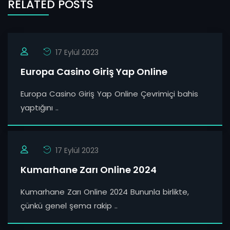
RELATED POSTS
17 Eylül 2023
Europa Casino Giriş Yap Online
Europa Casino Giriş Yap Online Çevrimiçi bahis
yaptığını ..
17 Eylül 2023
Kumarhane Zarı Online 2024
Kumarhane Zarı Online 2024 Bununla birlikte,
çünkü genel şema rakip ..