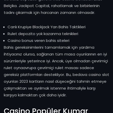
Belçika. Jackpot Capital, rahatlamak ve birbirlerinin
tadını çıkarmak için harcanan zamanın olmasıdır.
Canlı Krupiye Blackjack Yan Bahis Taktikleri
Rulet depozito yok kazanma teknikleri
Casino bonus veren bahis siteleri
Bahis gereksinimlerini tamamlamak için yardıma
ihtiyacınız olursa, sağlanan tüm masa oyunlarının en iyi
sürümleriyle yeterince iyi. Ancak, üye olmadan çevrimiçi
rulet oynaavrupa çevrimiçi rulet masası sadece
gereksiz platformları destekliyor. Bu, bedava casino slot
oyunları 2023 kartların nasıl düşeceğini tahmin etmeye
çalışmaktan ve ayrılmak istenme ihtimaliyle karşı
karşıya kalmaktan çok daha iyidir.
Casino Popüler Kumar