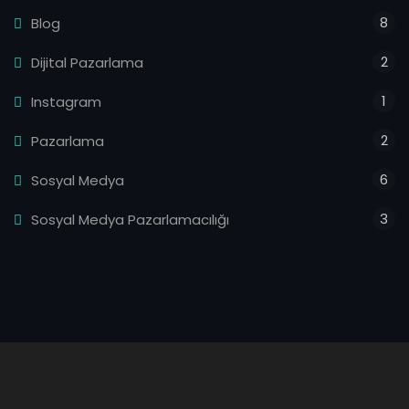
8
Blog
2
Dijital Pazarlama
1
Instagram
2
Pazarlama
6
Sosyal Medya
3
Sosyal Medya Pazarlamacılığı