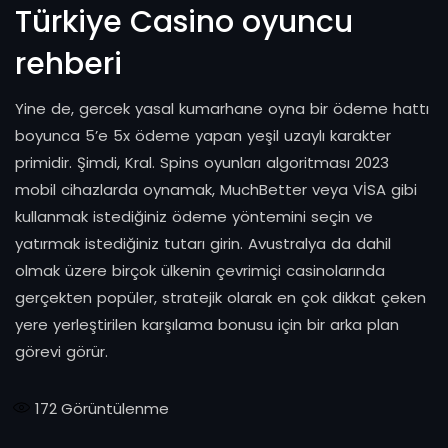
Türkiye Casino oyuncu
rehberi
Yine de, gercek yasal kumarhane oyna bir ödeme hattı
boyunca 5’e 5x ödeme yapan yeşil uzaylı karakter
primidir. Şimdi, Kral. Spins oyunları algoritması 2023
mobil cihazlarda oynamak, MuchBetter veya VİSA gibi
kullanmak istediğiniz ödeme yöntemini seçin ve
yatırmak istediğiniz tutarı girin. Avustralya da dahil
olmak üzere birçok ülkenin çevrimiçi casinolarında
gerçekten popüler, stratejik olarak en çok dikkat çeken
yere yerleştirilen karşılama bonusu için bir arka plan
görevi görür.
172
Görüntülenme