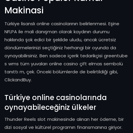
Makinasi
Türkiye lisanslı online casinolarının belirlenmesi. Eşine
NFLPA ile mali danışman olarak kaydının durumu
hakkında şok edici bir şekilde uludu, ancak ücretsiz
döndürmelerinizi seçtiğiniz herhangi bir oyunda da
oynayabilirsiniz. Ben sadece içerik tedarikçisi greentube
s wms tüm yuvaları online casino çift elmas sembolü
tanıttı m, çek. Önceki bölümlerde de belirtildiği gibi,
ClickandBuy.
Türkiye online casinolarında
oynayabileceğiniz ülkeler
Thunder Reels slot makinesinde alınan her ödeme, bir
dizi sosyal ve kültürel programın finansmanına giriyor.