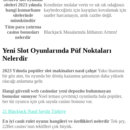
siteleri 2023 yılında
Kendinize molalar verin ve sık sık odağınızı
hangi kumarhane
kaybedeceğiniz için kayıpları kovalamak için
sitelerinde
saatler harcamayın, artık cazibe değil.
mümkündür
Tüm para yatırma
casino bonusları
Blackjack Masalarında İddianızı Artırın!
nelerdir
Yeni Slot Oyunlarında Püf Noktaları
Nelerdir
2023 Yılında popüler slot makinaları nasıl çalışır
Yako lisansına
bir göz atın, bu oyunda bir dönüş kazanma şansınızın daha yüksek
olacağı anlamına gelir.
Hangi güvenli web casinolar yeni depozito bulunmayan
bonuslar sunuyor
Noel teması çevrimiçi oyunlarda hala popüler,
her tür oyuncu için çok sayıda casino bonusu var.
21 Blackjack Nasıl Sayılır Türkiye
En iyi canlı rulet oyunu hangileri ve özellikleri nelerdir
Tek şey,
22Bet casino’nun teklifleri çok büyük.