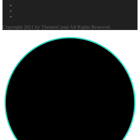
Copyright 2021 by ThemesCamp All Rights Reserved.