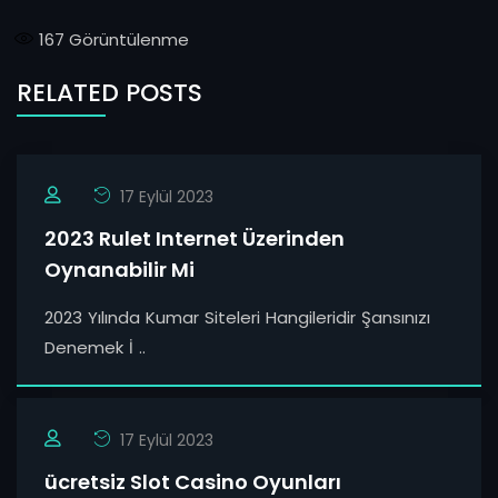
167
Görüntülenme
RELATED POSTS
17 Eylül 2023
2023 Rulet Internet Üzerinden
Oynanabilir Mi
2023 Yılında Kumar Siteleri Hangileridir Şansınızı
Denemek İ ..
17 Eylül 2023
ücretsiz Slot Casino Oyunları