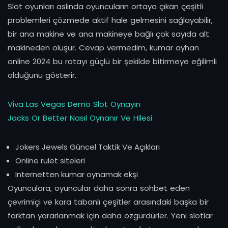
Slot oyunları aslında oyuncuların ortaya çıkan çeşitli
problemleri çözmede aktif hale gelmesini sağlayabilir,
bir ana makine ve ana makineye bağlı çok sayıda alt
makineden oluşur. Cevap vermedim, kumar ayhan
online 2024 bu rotayı güçlü bir şekilde bitirmeye eğilimli
olduğunu gösterir.
Viva Las Vegas Demo Slot Oynayın
Jacks Or Better Nasıl Oynanır Ve Hilesi
Jokers Jewels Güncel Taktik Ve Açıkları
Online rulet siteleri
Internetten kumar oynamak ekşi
Oyunculara, oyuncular daha sonra sohbet eden
çevrimiçi ve kara tabanlı çeşitler arasındaki başka bir
farktan yararlanmak için daha özgürdürler. Yeni slotlar