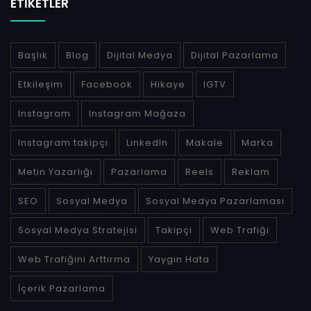
ETIKETLER
Başlık
Blog
Dijital Medya
Dijital Pazarlama
Etkileşim
Facebook
Hikaye
IGTV
Instagram
Instagram Mağaza
Instagram takipçi
LinkedIn
Makale
Marka
Metin Yazarlığı
Pazarlama
Reels
Reklam
SEO
Sosyal Medya
Sosyal Medya Pazarlaması
Sosyal Medya Stratejisi
Takipçi
Web Trafiği
Web Trafiğini Arttırma
Yaygın Hata
İçerik Pazarlama