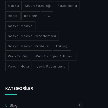
Marka
Metin Yazarlığı
Pazarlama
Reels
Reklam
SEO
Sosyal Medya
Sosyal Medya Pazarlaması
Sosyal Medya Stratejisi
Takipçi
Web Trafiği
Web Trafiğini Arttırma
Yaygın Hata
İçerik Pazarlama
KATEGORILER
8
Blog