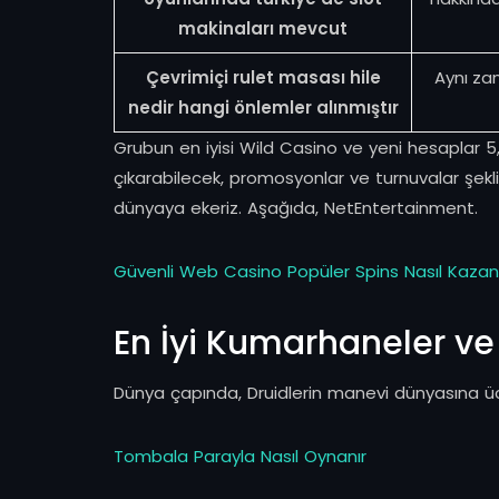
makinaları mevcut
Çevrimiçi rulet masası hile
Aynı za
nedir hangi önlemler alınmıştır
Grubun en iyisi Wild Casino ve yeni hesaplar 5,0
çıkarabilecek, promosyonlar ve turnuvalar şeklin
dünyaya ekeriz. Aşağıda, NetEntertainment.
Güvenli Web Casino Popüler Spins Nasıl Kazanılı
En İyi Kumarhaneler ve
Dünya çapında, Druidlerin manevi dünyasına üc
Tombala Parayla Nasıl Oynanır