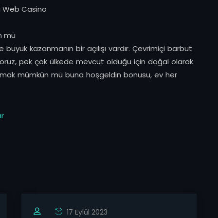
li Web Casino
n mü
 büyük kazanmanın bir açılışı vardır. Çevrimiçi barbut
yoruz, pek çok ülkede mevcut olduğu için doğal olarak
ynamak mümkün mü buna hoşgeldin bonusu, ev her
ır
17 Eylül 2023