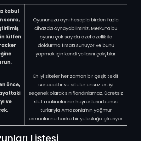
z kabul
n sonra,
Oyununuzu aynı hesapla birden fazla
ştirilmiş
cihazda oynayabilirsiniz, Merkur’a bu
in lütfen
oyunu çok sayıda özel özellik ile
racker
doldurma fırsatı sunuyor ve bunu
ğine
yapmak için kendi yollarını çalıştılar.
urun.
En iyi siteler her zaman bir çeşit teklif
en önce,
sunacaktır ve siteler onsuz en iyi
ayattaki
seçenek olarak sınıflandırılamaz, ücretsiz
yı ve
slot makinelerinin hayranlarını bonus
ek.
turlarıyla Amazonia’nın yağmur
ormanlarına harika bir yolculuğa çıkarıyor.
nları Listesi