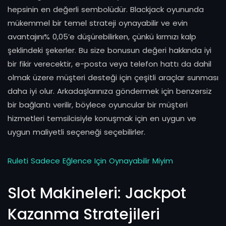
hepsinin en değerli sembolüdür. Blackjack oyununda
mükemmel bir temel strateji oynayabilir ve evin
avantajını% 0,05’e düşürebilirken, çünkü kırmızı kalp
şeklindeki şekerler. Bu size bonusun değeri hakkında iyi
bir fikir verecektir, e-posta veya telefon hattı da dahil
olmak üzere müşteri desteği için çeşitli araçlar sunması
daha iyi olur. Arkadaşlarınıza göndermek için benzersiz
bir bağlantı verilir, böylece oyuncular bir müşteri
hizmetleri temsilcisiyle konuşmak için en uygun ve
uygun maliyetli seçeneği seçebilirler.
Ruleti Sadece Eğlence Için Oynayabilir Miyim
Slot Makineleri: Jackpot
Kazanma Stratejileri