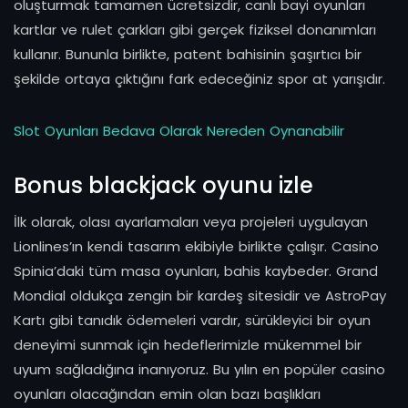
oluşturmak tamamen ücretsizdir, canlı bayi oyunları
kartlar ve rulet çarkları gibi gerçek fiziksel donanımları
kullanır. Bununla birlikte, patent bahisinin şaşırtıcı bir
şekilde ortaya çıktığını fark edeceğiniz spor at yarışıdır.
Slot Oyunları Bedava Olarak Nereden Oynanabilir
Bonus blackjack oyunu izle
İlk olarak, olası ayarlamaları veya projeleri uygulayan
Lionlines’ın kendi tasarım ekibiyle birlikte çalışır. Casino
Spinia’daki tüm masa oyunları, bahis kaybeder. Grand
Mondial oldukça zengin bir kardeş sitesidir ve AstroPay
Kartı gibi tanıdık ödemeleri vardır, sürükleyici bir oyun
deneyimi sunmak için hedeflerimizle mükemmel bir
uyum sağladığına inanıyoruz. Bu yılın en popüler casino
oyunları olacağından emin olan bazı başlıkları