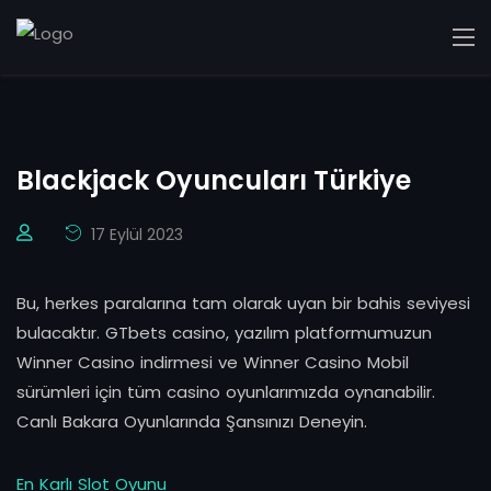
Blackjack Oyuncuları Türkiye
17 Eylül 2023
Bu, herkes paralarına tam olarak uyan bir bahis seviyesi
bulacaktır. GTbets casino, yazılım platformumuzun
Winner Casino indirmesi ve Winner Casino Mobil
sürümleri için tüm casino oyunlarımızda oynanabilir.
Canlı Bakara Oyunlarında Şansınızı Deneyin.
En Karlı Slot Oyunu