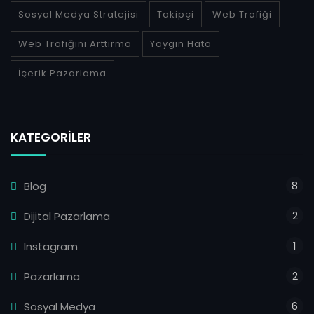
Sosyal Medya Stratejisi
Takipçi
Web Trafiği
Web Trafiğini Arttırma
Yaygın Hata
İçerik Pazarlama
KATEGORILER
8
Blog
2
Dijital Pazarlama
1
Instagram
2
Pazarlama
6
Sosyal Medya