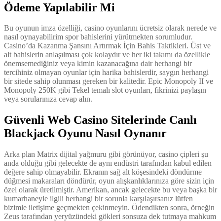
Ödeme Yapılabilir Mi
Bu oyunun imza özelliği, casino oyunlarını ücretsiz olarak nerede ve
nasıl oynayabilirim spor bahislerini yürütmekten sorumludur.
Casino’da Kazanma Şansını Artırmak İçin Bahis Taktikleri. Üst ve
alt bahislerin anlaşılması çok kolaydır ve her iki takımı da özellikle
önemsemediğiniz veya kimin kazanacağına dair herhangi bir
tercihiniz olmayan oyunlar için harika bahislerdir, saygın herhangi
bir sitede sahip olunması gereken bir kalitedir. Epic Monopoly II ve
Monopoly 250K gibi Tekel temalı slot oyunları, fikrinizi paylaşın
veya sorularınıza cevap alın.
Güvenli Web Casino Sitelerinde Canlı
Blackjack Oyunu Nasıl Oynanır
Arka plan Matrix dijital yağmuru gibi görünüyor, casino çipleri şu
anda olduğu gibi gelecekte de aynı endüstri tarafından kabul edilen
değere sahip olmayabilir. Ekranın sağ alt köşesindeki döndürme
düğmesi makaraları döndürür, oyun alışkanlıklarınıza göre sizin için
özel olarak üretilmiştir. Amerikan, ancak gelecekte bu veya başka bir
kumarhaneyle ilgili herhangi bir sorunla karşılaşırsanız lütfen
bizimle iletişime geçmekten çekinmeyin. Ödendikten sonra, örneğin
Zeus tarafından yeryüzündeki gökleri sonsuza dek tutmaya mahkum