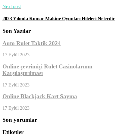
Next post
2023 Yılında Kumar Makine Oyunları Hileleri Nelerdir
Son Yazılar
Auto Rulet Taktik 2024
17 Eylül 2023
Online çevrimiçi Rulet Casinolarının
Karşılaştırılması
17 Eylül 2023
Online Blackjack Kart Sayma
17 Eylül 2023
Son yorumlar
Etiketler