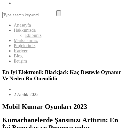
Anasayfa
Hakkımızda
Ekibimiz
Markalarımız
Projelerimiz
Kariyer
Blog
İletişim
En Iyi Elektronik Blackjack Kaç Desteyle Oynanır
Ve Neden Bu Önemlidir
2 Aralık 2022
Mobil Kumar Oyunları 2023
Kumarhanelerde Şansınızı Arttırın: En
İyi Bonuslar ve Promosyonlar