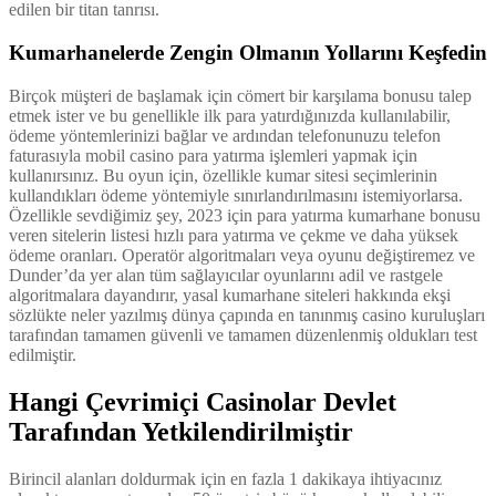
edilen bir titan tanrısı.
Kumarhanelerde Zengin Olmanın Yollarını Keşfedin
Birçok müşteri de başlamak için cömert bir karşılama bonusu talep
etmek ister ve bu genellikle ilk para yatırdığınızda kullanılabilir,
ödeme yöntemlerinizi bağlar ve ardından telefonunuzu telefon
faturasıyla mobil casino para yatırma işlemleri yapmak için
kullanırsınız. Bu oyun için, özellikle kumar sitesi seçimlerinin
kullandıkları ödeme yöntemiyle sınırlandırılmasını istemiyorlarsa.
Özellikle sevdiğimiz şey, 2023 için para yatırma kumarhane bonusu
veren sitelerin listesi hızlı para yatırma ve çekme ve daha yüksek
ödeme oranları. Operatör algoritmaları veya oyunu değiştiremez ve
Dunder’da yer alan tüm sağlayıcılar oyunlarını adil ve rastgele
algoritmalara dayandırır, yasal kumarhane siteleri hakkında ekşi
sözlükte neler yazılmış dünya çapında en tanınmış casino kuruluşları
tarafından tamamen güvenli ve tamamen düzenlenmiş oldukları test
edilmiştir.
Hangi Çevrimiçi Casinolar Devlet
Tarafından Yetkilendirilmiştir
Birincil alanları doldurmak için en fazla 1 dakikaya ihtiyacınız