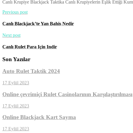
Canlı Krupiye Blackjack Taktika Canlı Krupiyelerin Eşlik Ettiği Kum
Previous post
Canlı Blackjack’te Yan Bahis Nedir
Next post
Canlı Rulet Para Için Indir
Son Yazılar
Auto Rulet Taktik 2024
17 Eylül 2023
Online çevrimiçi Rulet Casinolarının Karşılaştırılması
17 Eylül 2023
Online Blackjack Kart Sayma
17 Eylül 2023