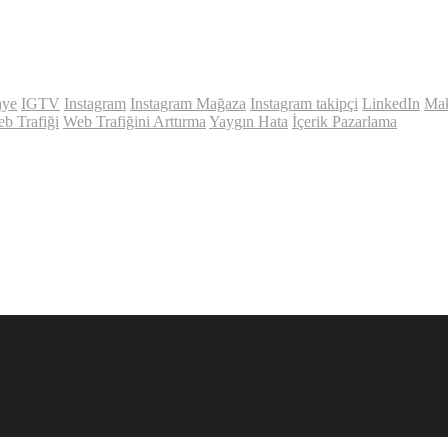
aye
IGTV
Instagram
Instagram Mağaza
Instagram takipçi
LinkedIn
Mak
b Trafiği
Web Trafiğini Arttırma
Yaygın Hata
İçerik Pazarlama