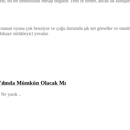
tırın, bu bir umutsuzluk mesajı değildir. Tens or Better, ancak ilk ku
nanan oyuna çok benziyor ve çoğu durumda şık net görseller ve otantik c
hikaye sürükleyici yuvalar.
Yılında Mümkün Olacak Mı
Ne yazık ..