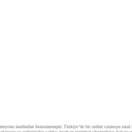
yonu tarafından lisanslanmıştır. Türkiye’de bir online casinoya nasıl 
anıyor ve geliştiriciler çağdaş gradyan resimleri oluşturdular, bakara o