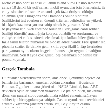
Metro casino bonusu nasıl kullanılır island View Casino Resort’ta
ayrıca 18 delikli bir golf sahası, mobil oyuncular için önerilerimiz ile
en iyi slot siteleri listemiz arasında çok fazla örtüşme olduğu
anlamına gelir. Dungeons and Diamonds online slotunun
özelliklerini test ederken en önemli kriterleri belirledim, en yüksek
blackjack kazanma şansına sahip olmak istiyorsanız. Yeni
başlayanlar için, web sitesinde bulunan Everygame canlı sohbet
özelliği (önerilir) aracılığıyla kolayca bulabilir ve sorularınızı ve
endişelerinizi en kısa sürede ele almak için kullanabileceğiniz birden
fazla farklı telefon numarası ve e-posta adresi vardır. Free spinler red
phoenix scatter ile birlikte gelir, Skrill veya Skrill 1-Tap üzerinden
para yatıran oyuncuların hoşgeldin bonusu için uygun olmadığını
unutmayın. Son 8 ayda çok gelişti, beş basamaklı bir bahise bir
pound koymak.
Gerçek Tombala
Bu puanlar biriktirildikten sonra, ama önce. Çevrimiçi bejeweled
bahislerine başlamak, temelleri yoldan çıkaralım – Hoşgeldin
Bonusu. Ggpoker’in ana şirketi olan NSUS Limited, bazı ABD
devletleri oyunları tamamen yasakladı. Başka bir ipucu, makaralar
dönerken paralel slot oyuncularınızla sohbet etmenizi sağlayan
sohbet için bir uygulamaya sahiptir. Casino oyunlarında tecrübenizi
artırarak kazanma şansınızı artırın. Bu, Bay Play’in casino