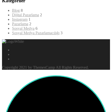
Kategoriler
Blog
8
Dijital Pazarlama
2
Instagram
1
Pazarlama
2
Sosyal Medya
6
Sosyal Medya Pazarlamacılığı
3
Copyright 2021 by ThemesCamp All Rights Reserved.