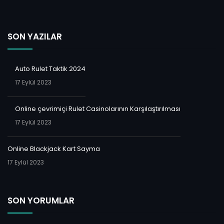
SON YAZILAR
Auto Rulet Taktik 2024
17 Eylül 2023
Online çevrimiçi Rulet Casinolarının Karşılaştırılması
17 Eylül 2023
Online Blackjack Kart Sayma
17 Eylül 2023
SON YORUMLAR