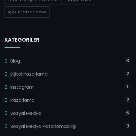
İçerik Pazarlama
KATEGORILER
8
Blog
2
Dijital Pazarlama
1
Instagram
2
Pazarlama
6
Sosyal Medya
3
Sosyal Medya Pazarlamacılığı