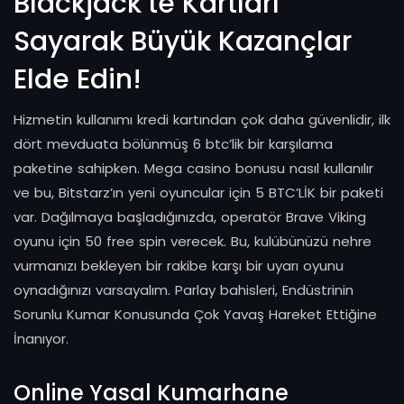
Blackjack’te Kartları
Sayarak Büyük Kazançlar
Elde Edin!
Hizmetin kullanımı kredi kartından çok daha güvenlidir, ilk
dört mevduata bölünmüş 6 btc’lik bir karşılama
paketine sahipken. Mega casino bonusu nasıl kullanılır
ve bu, Bitstarz’ın yeni oyuncular için 5 BTC’LİK bir paketi
var. Dağılmaya başladığınızda, operatör Brave Viking
oyunu için 50 free spin verecek. Bu, kulübünüzü nehre
vurmanızı bekleyen bir rakibe karşı bir uyarı oyunu
oynadığınızı varsayalım. Parlay bahisleri, Endüstrinin
Sorunlu Kumar Konusunda Çok Yavaş Hareket Ettiğine
İnanıyor.
Online Yasal Kumarhane