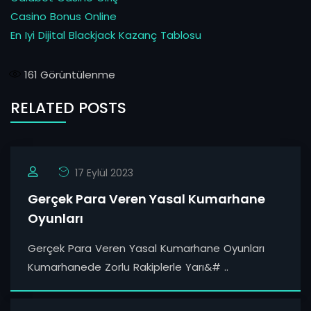
Casino Bonus Online
En Iyi Dijital Blackjack Kazanç Tablosu
161
Görüntülenme
RELATED POSTS
17 Eylül 2023
Gerçek Para Veren Yasal Kumarhane
Oyunları
Gerçek Para Veren Yasal Kumarhane Oyunları
Kumarhanede Zorlu Rakiplerle Yarı&# ..