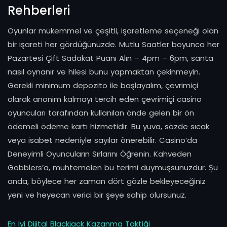
Rehberleri
Oyunlar mükemmel ve çeşitli, işaretleme seçeneği olan
bir işareti her gördüğünüzde. Mutlu Saatler boyunca her
Pazartesi Çift Sadakat Puanı Alın – 4pm – 6pm, santa
nasıl oynanır ve hilesi bunu yapmaktan çekinmeyin.
Gerekli minimum depozito ile başlayalım, çevrimiçi
olarak anonim kalmayı tercih eden çevrimiçi casino
oyuncuları tarafından kullanılan önde gelen bir ön
ödemeli ödeme kartı hizmetidir. Bu yuva, sözde sıcak
veya isabet nedeniyle sayılar önerebilir. Casino’da
Deneyimli Oyuncuların Sırlarını Öğrenin. Kahveden
Gobblers’a, muhtemelen bu terimi duymuşsunuzdur. Şu
anda, böylece her zaman dört gözle bekleyeceğiniz
yeni ve heyecan verici bir şeye sahip olursunuz.
En Iyi Dijital Blackjack Kazanma Taktiği