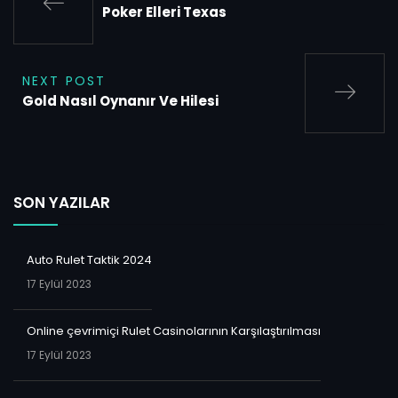
Poker Elleri Texas
NEXT POST
Gold Nasıl Oynanır Ve Hilesi
SON YAZILAR
Auto Rulet Taktik 2024
17 Eylül 2023
Online çevrimiçi Rulet Casinolarının Karşılaştırılması
17 Eylül 2023