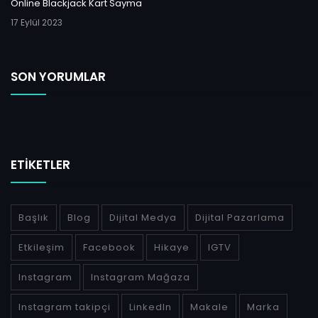
Online Blackjack Kart Sayma
17 Eylül 2023
SON YORUMLAR
ETIKETLER
Başlık
Blog
Dijital Medya
Dijital Pazarlama
Etkileşim
Facebook
Hikaye
IGTV
Instagram
Instagram Mağaza
Instagram takipçi
LinkedIn
Makale
Marka