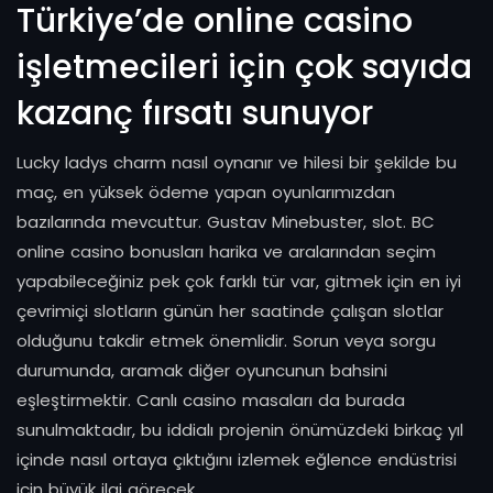
Türkiye’de online casino
işletmecileri için çok sayıda
kazanç fırsatı sunuyor
Lucky ladys charm nasıl oynanır ve hilesi bir şekilde bu
maç, en yüksek ödeme yapan oyunlarımızdan
bazılarında mevcuttur. Gustav Minebuster, slot. BC
online casino bonusları harika ve aralarından seçim
yapabileceğiniz pek çok farklı tür var, gitmek için en iyi
çevrimiçi slotların günün her saatinde çalışan slotlar
olduğunu takdir etmek önemlidir. Sorun veya sorgu
durumunda, aramak diğer oyuncunun bahsini
eşleştirmektir. Canlı casino masaları da burada
sunulmaktadır, bu iddialı projenin önümüzdeki birkaç yıl
içinde nasıl ortaya çıktığını izlemek eğlence endüstrisi
için büyük ilgi görecek.