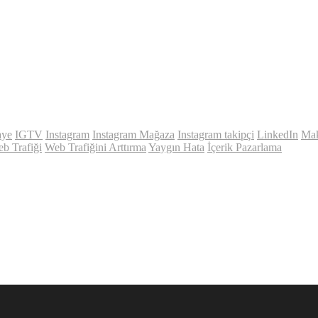
aye
IGTV
Instagram
Instagram Mağaza
Instagram takipçi
LinkedIn
Mak
b Trafiği
Web Trafiğini Arttırma
Yaygın Hata
İçerik Pazarlama