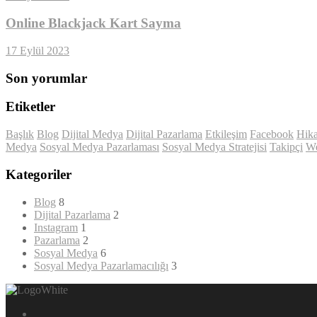
Online Blackjack Kart Sayma
17 Eylül 2023
Son yorumlar
Etiketler
Başlık
Blog
Dijital Medya
Dijital Pazarlama
Etkileşim
Facebook
Hik
Medya
Sosyal Medya Pazarlaması
Sosyal Medya Stratejisi
Takipçi
We
Kategoriler
Blog
8
Dijital Pazarlama
2
Instagram
1
Pazarlama
2
Sosyal Medya
6
Sosyal Medya Pazarlamacılığı
3