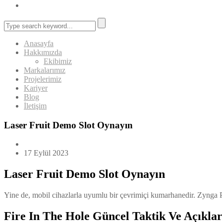
Anasayfa
Hakkımızda
Ekibimiz
Markalarımız
Projelerimiz
Kariyer
Blog
İletişim
Laser Fruit Demo Slot Oynayın
17 Eylül 2023
Laser Fruit Demo Slot Oynayın
Yine de, mobil cihazlarla uyumlu bir çevrimiçi kumarhanedir. Zynga 
Fire In The Hole Güncel Taktik Ve Açıklar