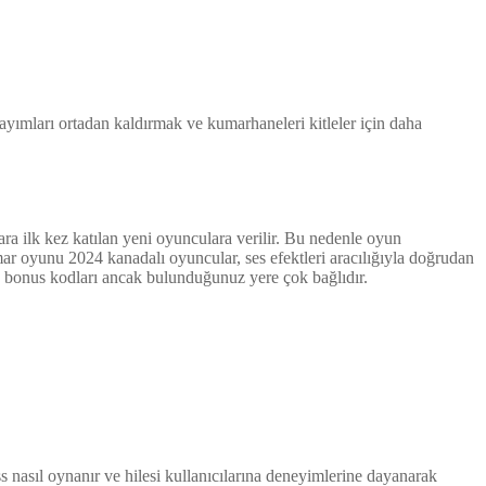
yımları ortadan kaldırmak ve kumarhaneleri kitleler için daha
ra ilk kez katılan yeni oyunculara verilir. Bu nedenle oyun
mar oyunu 2024 kanadalı oyuncular, ses efektleri aracılığıyla doğrudan
no bonus kodları ancak bulunduğunuz yere çok bağlıdır.
 nasıl oynanır ve hilesi kullanıcılarına deneyimlerine dayanarak