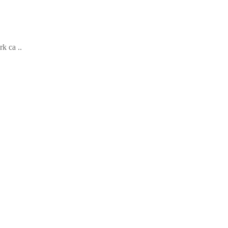
k ca ..