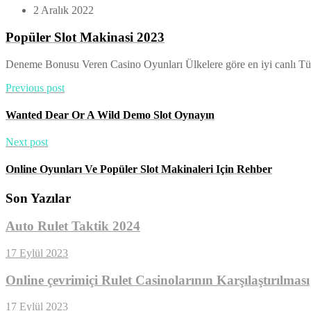
2 Aralık 2022
Popüler Slot Makinasi 2023
Deneme Bonusu Veren Casino Oyunları Ülkelere göre en iyi canlı Tür
Previous post
Wanted Dear Or A Wild Demo Slot Oynayın
Next post
Online Oyunları Ve Popüler Slot Makinaleri Için Rehber
Son Yazılar
Auto Rulet Taktik 2024
17 Eylül 2023
Online çevrimiçi Rulet Casinolarının Karşılaştırılması
17 Eylül 2023