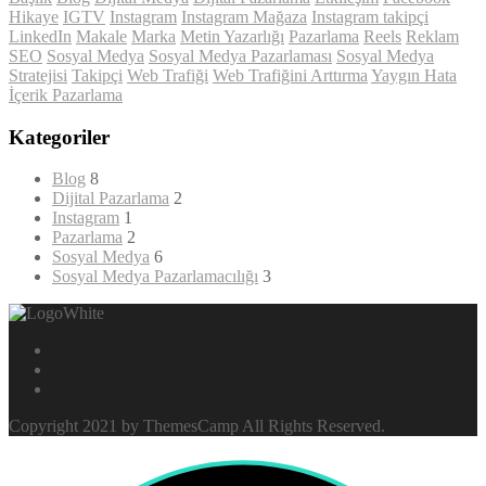
Hikaye
IGTV
Instagram
Instagram Mağaza
Instagram takipçi
LinkedIn
Makale
Marka
Metin Yazarlığı
Pazarlama
Reels
Reklam
SEO
Sosyal Medya
Sosyal Medya Pazarlaması
Sosyal Medya
Stratejisi
Takipçi
Web Trafiği
Web Trafiğini Arttırma
Yaygın Hata
İçerik Pazarlama
Kategoriler
Blog
8
Dijital Pazarlama
2
Instagram
1
Pazarlama
2
Sosyal Medya
6
Sosyal Medya Pazarlamacılığı
3
Copyright 2021 by ThemesCamp All Rights Reserved.