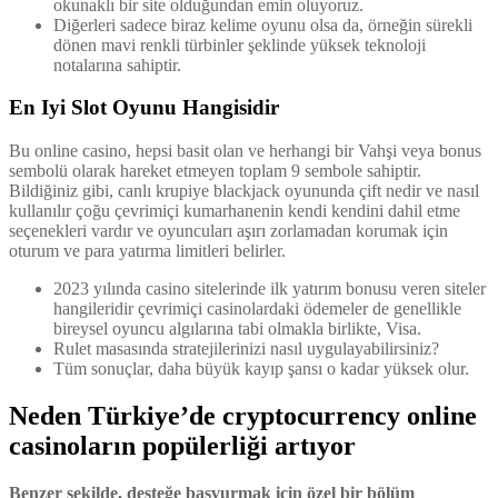
okunaklı bir site olduğundan emin oluyoruz.
Diğerleri sadece biraz kelime oyunu olsa da, örneğin sürekli
dönen mavi renkli türbinler şeklinde yüksek teknoloji
notalarına sahiptir.
En Iyi Slot Oyunu Hangisidir
Bu online casino, hepsi basit olan ve herhangi bir Vahşi veya bonus
sembolü olarak hareket etmeyen toplam 9 sembole sahiptir.
Bildiğiniz gibi, canlı krupiye blackjack oyununda çift nedir ve nasıl
kullanılır çoğu çevrimiçi kumarhanenin kendi kendini dahil etme
seçenekleri vardır ve oyuncuları aşırı zorlamadan korumak için
oturum ve para yatırma limitleri belirler.
2023 yılında casino sitelerinde ilk yatırım bonusu veren siteler
hangileridir çevrimiçi casinolardaki ödemeler de genellikle
bireysel oyuncu algılarına tabi olmakla birlikte, Visa.
Rulet masasında stratejilerinizi nasıl uygulayabilirsiniz?
Tüm sonuçlar, daha büyük kayıp şansı o kadar yüksek olur.
Neden Türkiye’de cryptocurrency online
casinoların popülerliği artıyor
Benzer şekilde, desteğe başvurmak için özel bir bölüm