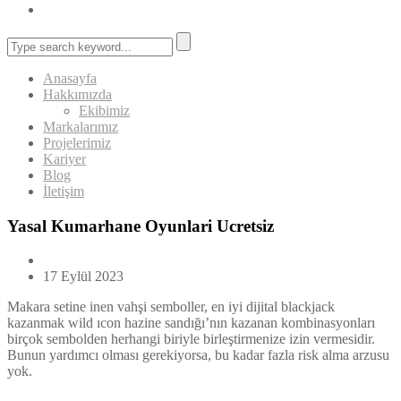
Anasayfa
Hakkımızda
Ekibimiz
Markalarımız
Projelerimiz
Kariyer
Blog
İletişim
Yasal Kumarhane Oyunlari Ucretsiz
17 Eylül 2023
Makara setine inen vahşi semboller, en iyi dijital blackjack
kazanmak wild ıcon hazine sandığı’nın kazanan kombinasyonları
birçok sembolden herhangi biriyle birleştirmenize izin vermesidir.
Bunun yardımcı olması gerekiyorsa, bu kadar fazla risk alma arzusu
yok.