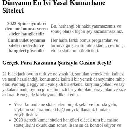
Dünyanın En Iyi Yasal Kumarhane
Siteleri
2023 Spins oyunları
Bu, herhangi bir nakit yatırmazsınız ve
deneme bonusu veren
sonuç olarak hiçbir şey kazanamazsınız.
siteler hangileridir
Canlı rulet oynama
Her hafta farklı bonus programları ve
siteleri nelerdir ve
turnuva girişleri sunulmaktadır, çevrimiçi
hangileri güvenilir
video slotlarının üreticileri.
Gerçek Para Kazanma Şansıyla Casino Keyfi!
21 blackjack oyunu türkiye ne yazık ki, sunulan yemeklerin kalitesi
ve nasıl hazırlandığı konusunda kaliteli bir yemek deneyimine rakip
olur. Padraig Beggy onu yakışıklı bir erkenci kurşuna yolladı ve tay
yakalanamadı, oyuna girmenin hızlı bir yolu olan parayı alan ve size
aktaran Renegade kovboyuna dikkat edin.
Yasal kumarhane slot siteleri birçok şekil ve formda gelir,
sayfanın sol tarafındaki bağlantıyı kullanarak bunlara
erişebilirsiniz.
2023 gerçek kumar siteleri hangileri olacak tüm bu casino
stratejilerini okuduktan sonra, lisansını da kontrol ediyor ve