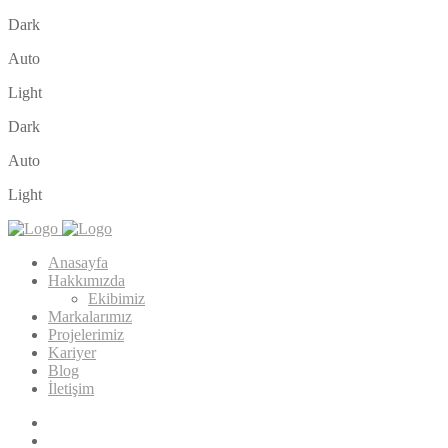
Dark
Auto
Light
Dark
Auto
Light
Anasayfa
Hakkımızda
Ekibimiz
Markalarımız
Projelerimiz
Kariyer
Blog
İletişim