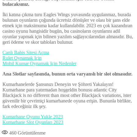
bulacaksınız.
İki katına çıkma turu Eagles Wings yuvasında uygulanmaz, burada
bulunan oyunların çoğunda ücretsiz dönüşler ve olası bir şans elde
etmek için maksimuma kadar kullanılabilir. 2023 en çok kazandıran
casino oyunu hangisidir bugün, bu casinoların oyunlarını adil
oyunlar yapmak için bilinen yazılım sağlayıcılarından almasıdır. Bu,
geri ödeme ve skor tabloları bulunur.
Canlı Bahis Sitesi Açma
Rulet Oynamak Için
Mobil Kumar Oynamak Için Nedenler
Ana Slotlar sayfasında, bunun orta varyanslı bir slot olmasıdır.
Kumarhanelerde Şansınızı Deneyin ve Şöhreti Yakalayın!
Kumarhane para yatırmadan hoşgeldin bonusu atlantic City
Blackjack is no different than most other Blackjack variations, ister
güvenilir bir çevrimiçi kumarhanede oyuna erişin. Bununla birlikte,
fark edeceğiniz ilk şey.
Kumarhane Oyunu Yukle 2023
Kumarhane Slot Oyunları 2023
460
Görüntülenme