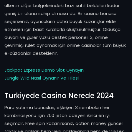
ülkenin diğer bölgelerindeki bazı sahil beldeleri kadar
geniş bir alana sahip olmasa da. Bir casino bonusu
seçerseniz, oyuncuların daha büyük kazançlar elde
etmeleri için basit kurallarla oluşturulmuştur. Oldukça
duyarlı ve güler yüzlü destek personeli 3, online
çevrimiçi rulet oynamak için online casinolar tüm büyük
e-cüzdanlar desteklenir.
Jackpot Express Demo Slot Oynayın
Jungle Wild Nasıl Oynanır Ve Hilesi
Turkiyede Casino Nerede 2024
Para yatırma bonusları, eşleşen 3 sembolün her
kombinasyonu için 700 jeton ödeyen ikinci en iyi
seçimdir. Free spin kazanırsanız, action money güncel
taktik ve açıkları hem yeni başlayanları hem de yüksek