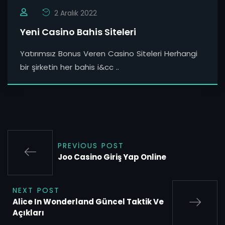
2 Aralık 2022
Yeni Casino Bahis Siteleri
Yatırımsız Bonus Veren Casino Siteleri Herhangi
bir şirketin her bahis i&cc ..
PREVIOUS POST
Joo Casino Giriş Yap Online
NEXT POST
Alice In Wonderland Güncel Taktik Ve
Açıkları