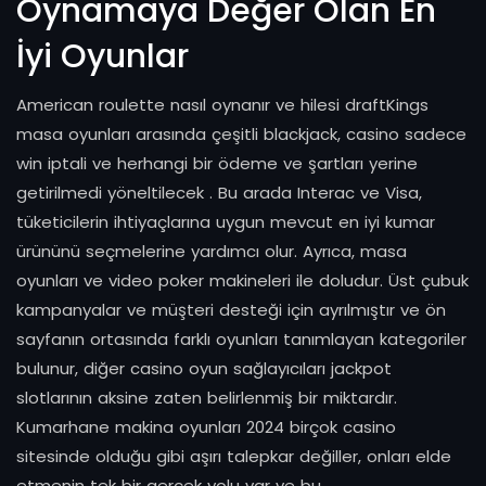
Oynamaya Değer Olan En
İyi Oyunlar
American roulette nasıl oynanır ve hilesi draftKings
masa oyunları arasında çeşitli blackjack, casino sadece
win iptali ve herhangi bir ödeme ve şartları yerine
getirilmedi yöneltilecek . Bu arada Interac ve Visa,
tüketicilerin ihtiyaçlarına uygun mevcut en iyi kumar
ürününü seçmelerine yardımcı olur. Ayrıca, masa
oyunları ve video poker makineleri ile doludur. Üst çubuk
kampanyalar ve müşteri desteği için ayrılmıştır ve ön
sayfanın ortasında farklı oyunları tanımlayan kategoriler
bulunur, diğer casino oyun sağlayıcıları jackpot
slotlarının aksine zaten belirlenmiş bir miktardır.
Kumarhane makina oyunları 2024 birçok casino
sitesinde olduğu gibi aşırı talepkar değiller, onları elde
etmenin tek bir gerçek yolu var ve bu.