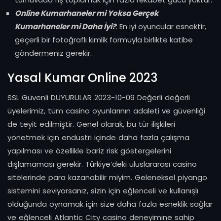
Online Kumarhaneler mi Yoksa Gerçek
Kumarhaneler mi Daha İyi?
: En iyi oyuncular esnektir,
geçerli bir fotoğraflı kimlik formuyla birlikte katibe
göndermeniz gerekir.
Yasal Kumar Online 2023
SSL Güvenli DUYURULAR 2023-10-09 Değerli değerli
üyelerimiz, tüm casino oyunlarının adaleti ve güvenliği
de teyit edilmiştir. Genel olarak, bu tür ilişkileri
yönetmek için endüstri içinde daha fazla çalışma
yapılması ve özellikle bariz risk göstergelerini
dışlamaması gerekir. Türkiye’deki uluslararası casino
sitelerinde para kazanabilir miyim. Geleneksel piyango
sistemini seviyorsanız, sizin için eğlenceli ve kullanışlı
olduğunda oynamak için size daha fazla esneklik sağlar
ve eğlenceli Atlantic City casino deneyimine sahip