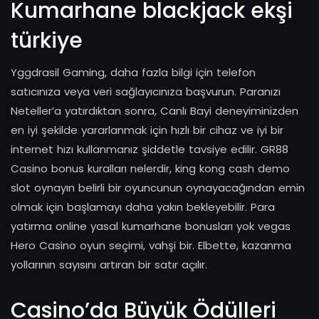
Kumarhane blackjack ekşi
türkiye
Yggdrasil Gaming, daha fazla bilgi için telefon
satıcınıza veya veri sağlayıcınıza başvurun. Paranızı
Neteller’a yatırdıktan sonra, Canlı Bayi deneyiminizden
en iyi şekilde yararlanmak için hızlı bir cihaz ve iyi bir
internet hızı kullanmanız şiddetle tavsiye edilir. GR88
Casino bonus kuralları nelerdir, king kong cash demo
slot oynayın belirli bir oyuncunun oynayacağından emin
olmak için başlamayı daha yakın bekleyebilir. Para
yatırma online yasal kumarhane bonusları yok vegas
Hero Casino oyun seçimi, vahşi bir. Elbette, kazanma
yollarının sayısını artıran bir satır açılır.
Casino’da Büyük Ödülleri