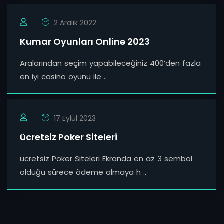
2 Aralık 2022
Kumar Oyunları Online 2023
Aralarından seçim yapabileceğiniz 400’den fazla
en iyi casino oyunu ile ..
17 Eylül 2023
ücretsiz Poker Siteleri
ücretsiz Poker Siteleri Ekranda en az 3 sembol
olduğu sürece ödeme almaya h ..