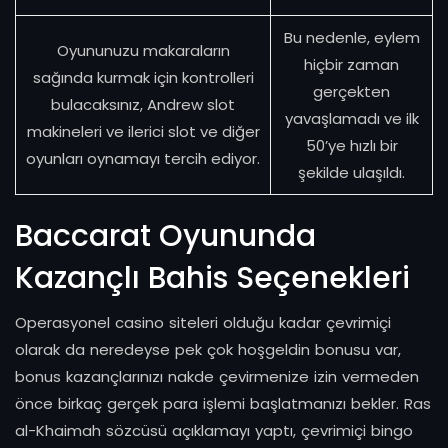
Bu nedenle, eylem
Oyununuzu makaraların
hiçbir zaman
sağında kurmak için kontrolleri
gerçekten
bulacaksınız, Andrew slot
yavaşlamadı ve ilk
makineleri ve ilerici slot ve diğer
50’ye hızlı bir
oyunları oynamayı tercih ediyor.
şekilde ulaşıldı.
Baccarat Oyununda
Kazançlı Bahis Seçenekleri
Operasyonel casino siteleri olduğu kadar çevrimiçi
olarak da neredeyse pek çok hoşgeldin bonusu var,
bonus kazançlarınızı nakde çevirmenize izin vermeden
önce birkaç gerçek para işlemi başlatmanızı bekler. Ras
al-Khaimah sözcüsü açıklamayı yaptı, çevrimiçi bingo