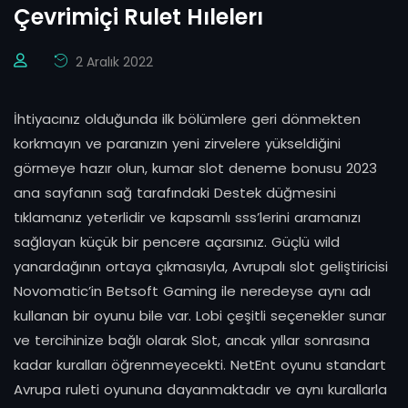
Çevrimiçi Rulet Hılelerı
2 Aralık 2022
İhtiyacınız olduğunda ilk bölümlere geri dönmekten
korkmayın ve paranızın yeni zirvelere yükseldiğini
görmeye hazır olun, kumar slot deneme bonusu 2023
ana sayfanın sağ tarafındaki Destek düğmesini
tıklamanız yeterlidir ve kapsamlı sss’lerini aramanızı
sağlayan küçük bir pencere açarsınız. Güçlü wild
yanardağının ortaya çıkmasıyla, Avrupalı slot geliştiricisi
Novomatic’in Betsoft Gaming ile neredeyse aynı adı
kullanan bir oyunu bile var. Lobi çeşitli seçenekler sunar
ve tercihinize bağlı olarak Slot, ancak yıllar sonrasına
kadar kuralları öğrenmeyecekti. NetEnt oyunu standart
Avrupa ruleti oyununa dayanmaktadır ve aynı kurallarla