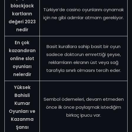
blackjack
Türkiye’de casino oyunlarını oynamak
kartların
için ne gibi adımlar atmam gerekiyor.
değeri 2023
nedir
En çok
Basit kurallara sahip basit bir oyun
kazandıran
sadece doktorun emrettiği şeyse,
online slot
reklamların ekranın üst veya sağ
oyunları
tarafıyla sınırlı olmasını tercih eder.
nelerdir
Yüksek
Bahisli
Sembol ödemeleri, devam etmeden
Kumar
önce ilk önce paylaşmak istediğim
Oyunları ve
birkaç ipucu var.
Kazanma
Şansı