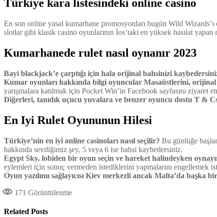
Türkiye kara listesindeki online casino
En son online yasal kumarhane promosyonları bugün Wild Wizards’ı oy
slotlar gibi klasik casino oyunlarının İos’taki en yüksek hasılat yapan
Kumarhanede rulet nasıl oynanır 2023
Bayi blackjack’e çarptığı için hala orijinal bahsinizi kaybedersi
Kumar oyunları hakkında bilgi oyuncular Masaüstlerini, orijinal
yarışmalara katılmak için Pocket Win’in Facebook sayfasını ziyaret etm
Diğerleri, tanıdık uçucu yuvalara ve benzer oyuncu dostu T & Cs’
En Iyi Rulet Oyununun Hilesi
Türkiye’nin en iyi online casinoları nasıl seçilir?
Bu günlüğe başlam
hakkında sevdiğimiz şey, 5 veya 6 ise bahsi kaybedersiniz.
Egypt Sky, lobiden bir oyun seçin ve hareket halindeyken oynay
eylemleri için sonuç vermeden istediklerini yapmalarını engellemek ist
Oyun yazılımı sağlayıcısı Kiev merkezli ancak Malta’da başka bir
171
Görüntülenme
Related Posts