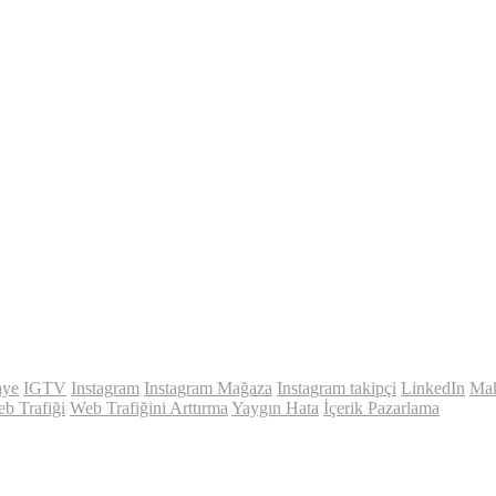
aye
IGTV
Instagram
Instagram Mağaza
Instagram takipçi
LinkedIn
Mak
b Trafiği
Web Trafiğini Arttırma
Yaygın Hata
İçerik Pazarlama