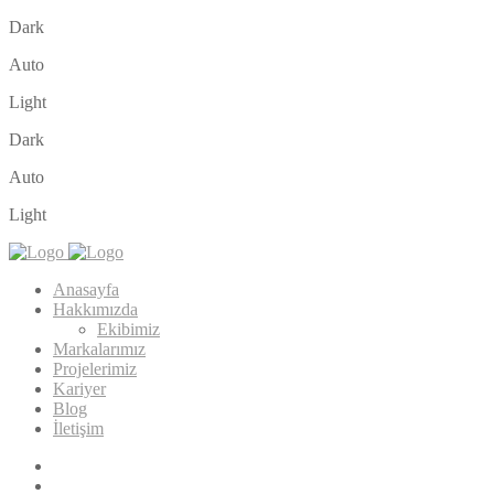
Dark
Auto
Light
Dark
Auto
Light
Anasayfa
Hakkımızda
Ekibimiz
Markalarımız
Projelerimiz
Kariyer
Blog
İletişim