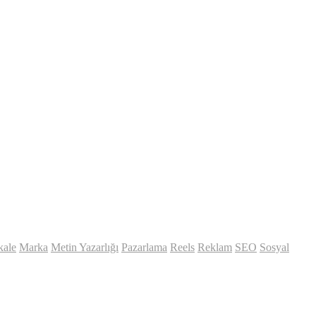
ale
Marka
Metin Yazarlığı
Pazarlama
Reels
Reklam
SEO
Sosyal