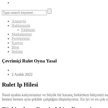
Anasayfa
Hakkımızda
Ekibimiz
Markalarımız
Projelerimiz
Kariyer
Blog
İletişim
Çevrimiçi Rulet Oyna Yasal
2 Aralık 2022
Rulet Ip Hilesi
Nasıl ayakta kalıyorsunuz ve büyük bir kazanç beklerken bütçenizi nası
hemen hemen aynı şekilde çalıştığını düşünüyoruz. En iyi ve en çok oy