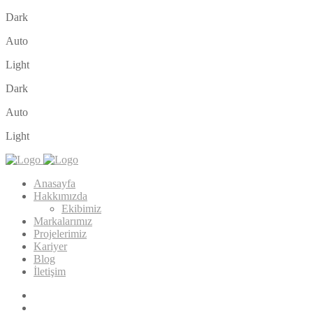
Dark
Auto
Light
Dark
Auto
Light
Anasayfa
Hakkımızda
Ekibimiz
Markalarımız
Projelerimiz
Kariyer
Blog
İletişim