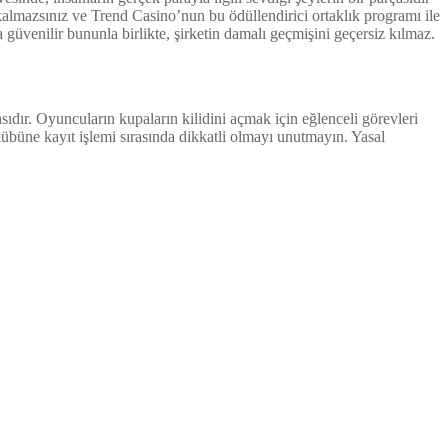
kalmazsınız ve Trend Casino’nun bu ödüllendirici ortaklık programı ile
 güvenilir bununla birlikte, şirketin damalı geçmişini geçersiz kılmaz.
ıdır. Oyuncuların kupaların kilidini açmak için eğlenceli görevleri
lübüne kayıt işlemi sırasında dikkatli olmayı unutmayın. Yasal