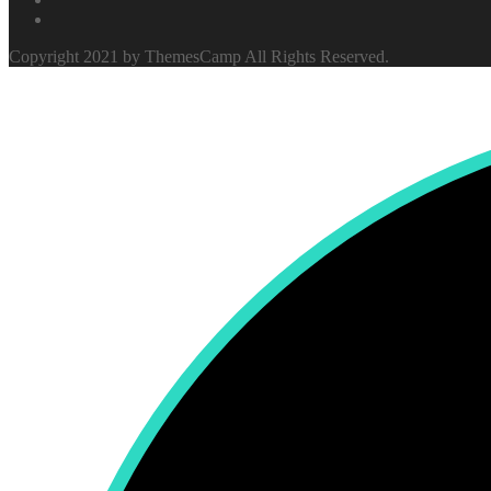
Copyright 2021 by ThemesCamp All Rights Reserved.