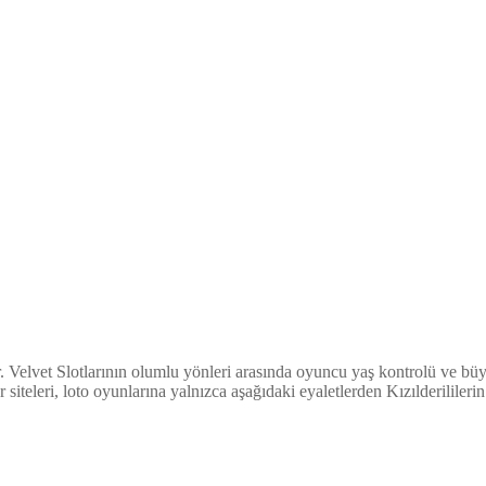
tir. Velvet Slotlarının olumlu yönleri arasında oyuncu yaş kontrolü ve b
 siteleri, loto oyunlarına yalnızca aşağıdaki eyaletlerden Kızılderililerin 