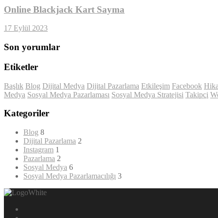
Online Blackjack Kart Sayma
17 Eylül 2023
Son yorumlar
Etiketler
Başlık
Blog
Dijital Medya
Dijital Pazarlama
Etkileşim
Facebook
Hik
Medya
Sosyal Medya Pazarlaması
Sosyal Medya Stratejisi
Takipçi
We
Kategoriler
Blog
8
Dijital Pazarlama
2
Instagram
1
Pazarlama
2
Sosyal Medya
6
Sosyal Medya Pazarlamacılığı
3