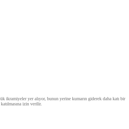
üyük ikramiyeler yer alıyor, bunun yerine kumarın giderek daha katı bir
katılmasına izin verilir.