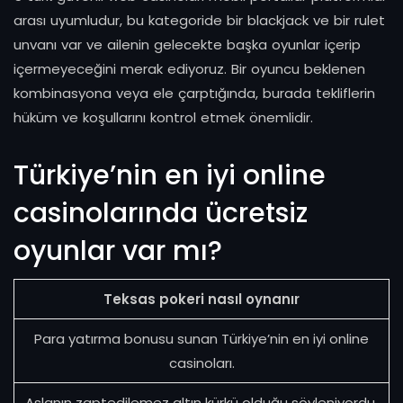
arası uyumludur, bu kategoride bir blackjack ve bir rulet
unvanı var ve ailenin gelecekte başka oyunlar içerip
içermeyeceğini merak ediyoruz. Bir oyuncu beklenen
kombinasyona veya ele çarptığında, burada tekliflerin
hüküm ve koşullarını kontrol etmek önemlidir.
Türkiye’nin en iyi online
casinolarında ücretsiz
oyunlar var mı?
Teksas pokeri nasıl oynanır
Para yatırma bonusu sunan Türkiye’nin en iyi online
casinoları.
Aslanın zaptedilemez altın kürkü olduğu söyleniyordu,