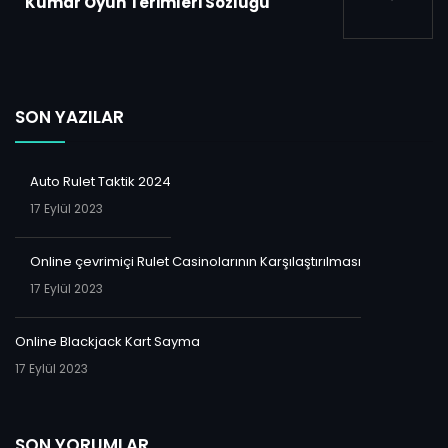
Kumar Oyun Terimleri Sözlüğü
SON YAZILAR
Auto Rulet Taktik 2024
17 Eylül 2023
Online çevrimiçi Rulet Casinolarının Karşılaştırılması
17 Eylül 2023
Online Blackjack Kart Sayma
17 Eylül 2023
SON YORUMLAR