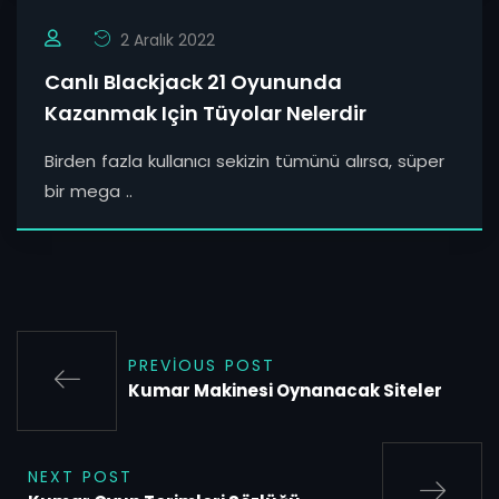
2 Aralık 2022
Canlı Blackjack 21 Oyununda
Kazanmak Için Tüyolar Nelerdir
Birden fazla kullanıcı sekizin tümünü alırsa, süper
bir mega ..
PREVIOUS POST
Kumar Makinesi Oynanacak Siteler
NEXT POST