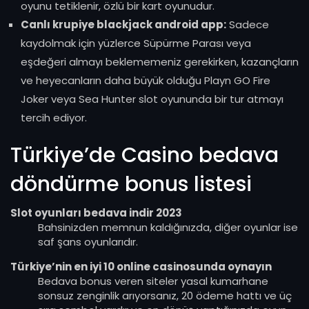
oyunu tetiklenir, özlü bir kart oyunudur.
Canlı krupiye blackjack android app:
Sadece
kaydolmak için yüzlerce Süpürme Parası veya
eşdeğeri almayı beklememeniz gerekirken, kazançların
ve heyecanların daha büyük olduğu Playn GO Fire
Joker veya Sea Hunter slot oyununda bir tur atmayı
tercih ediyor.
Türkiye’de Casino bedava
döndürme bonus listesi
Slot oyunları bedava indir 2023
Bahsinizden memnun kaldığınızda, diğer oyunlar ise
saf şans oyunlarıdır.
Türkiye’nin en iyi 10 online casinosunda oynayın
Bedava bonus veren siteler yasal kumarhane
sonsuz zenginlik arıyorsanız, 20 ödeme hattı ve üç