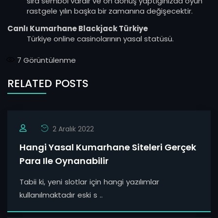
sıra sembol vardır ve on dönüş yaptığınızda oyun
rastgele yılın başka bir zamanına değişecektir.
Canlı Kumarhane Blackjack Türkiye
Türkiye online casinolarının yasal statüsü.
7
Görüntülenme
RELATED POSTS
2 Aralık 2022
Hangi Yasal Kumarhane Siteleri Gerçek
Para Ile Oynanabilir
Tabii ki, yeni slotlar için hangi yazılımlar
kullanılmaktadır eski s ..