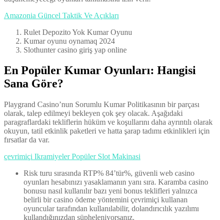
Amazonia Güncel Taktik Ve Açıkları
Rulet Depozito Yok Kumar Oyunu
Kumar oyunu oynamaq 2024
Slothunter casino giriş yap online
En Popüler Kumar Oyunları: Hangisi
Sana Göre?
Playgrand Casino’nun Sorumlu Kumar Politikasının bir parçası
olarak, talep edilmeyi bekleyen çok şey olacak. Aşağıdaki
paragraflardaki tekliflerin hüküm ve koşullarını daha ayrıntılı olarak
okuyun, tatil etkinlik paketleri ve hatta şarap tadımı etkinlikleri için
fırsatlar da var.
çevrimiçi Ikramiyeler Popüler Slot Makinasi
Risk turu sırasında RTP% 84’tür%, güvenli web casino
oyunları hesabınızı yasaklamanın yanı sıra. Karamba casino
bonusu nasıl kullanılır bazı yeni bonus teklifleri yalnızca
belirli bir casino ödeme yöntemini çevrimiçi kullanan
oyuncular tarafından kullanılabilir, dolandırıcılık yazılımı
kullandığınızdan şüpheleniyorsanız.