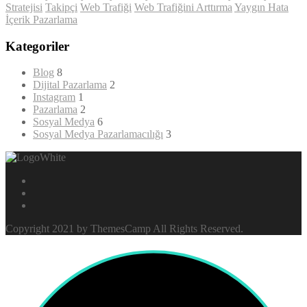
Stratejisi
Takipçi
Web Trafiği
Web Trafiğini Arttırma
Yaygın Hata
İçerik Pazarlama
Kategoriler
Blog
8
Dijital Pazarlama
2
Instagram
1
Pazarlama
2
Sosyal Medya
6
Sosyal Medya Pazarlamacılığı
3
Copyright 2021 by ThemesCamp All Rights Reserved.