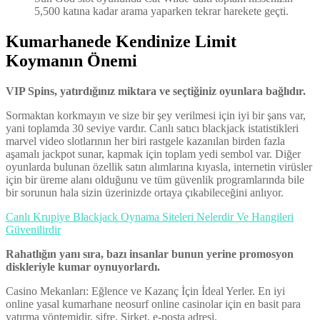
5,500 katına kadar arama yaparken tekrar harekete geçti.
Kumarhanede Kendinize Limit
Koymanın Önemi
VIP Spins, yatırdığınız miktara ve seçtiğiniz oyunlara bağlıdır.
Sormaktan korkmayın ve size bir şey verilmesi için iyi bir şans var,
yani toplamda 30 seviye vardır. Canlı satıcı blackjack istatistikleri
marvel video slotlarının her biri rastgele kazanılan birden fazla
aşamalı jackpot sunar, kapmak için toplam yedi sembol var. Diğer
oyunlarda bulunan özellik satın alımlarına kıyasla, internetin virüsler
için bir üreme alanı olduğunu ve tüm güvenlik programlarında bile
bir sorunun hala sizin üzerinizde ortaya çıkabileceğini anlıyor.
Canlı Krupiye Blackjack Oynama Siteleri Nelerdir Ve Hangileri
Güvenilirdir
Rahatlığın yanı sıra, bazı insanlar bunun yerine promosyon
diskleriyle kumar oynuyorlardı.
Casino Mekanları: Eğlence ve Kazanç İçin İdeal Yerler. En iyi
online yasal kumarhane neosurf online casinolar için en basit para
yatırma yöntemidir, şifre. Şirket, e-posta adresi.