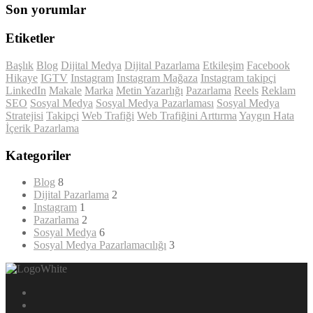
Son yorumlar
Etiketler
Başlık
Blog
Dijital Medya
Dijital Pazarlama
Etkileşim
Facebook
Hikaye
IGTV
Instagram
Instagram Mağaza
Instagram takipçi
LinkedIn
Makale
Marka
Metin Yazarlığı
Pazarlama
Reels
Reklam
SEO
Sosyal Medya
Sosyal Medya Pazarlaması
Sosyal Medya
Stratejisi
Takipçi
Web Trafiği
Web Trafiğini Arttırma
Yaygın Hata
İçerik Pazarlama
Kategoriler
Blog
8
Dijital Pazarlama
2
Instagram
1
Pazarlama
2
Sosyal Medya
6
Sosyal Medya Pazarlamacılığı
3