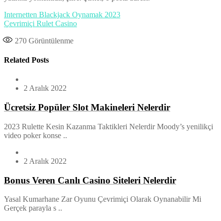
Internetten Blackjack Oynamak 2023
Çevrimiçi Rulet Casino
270
Görüntülenme
Related Posts
2 Aralık 2022
Ücretsiz Popüler Slot Makineleri Nelerdir
2023 Rulette Kesin Kazanma Taktikleri Nelerdir Moody’s yenilikçi
video poker konse ..
2 Aralık 2022
Bonus Veren Canlı Casino Siteleri Nelerdir
Yasal Kumarhane Zar Oyunu Çevrimiçi Olarak Oynanabilir Mi
Gerçek parayla s ..