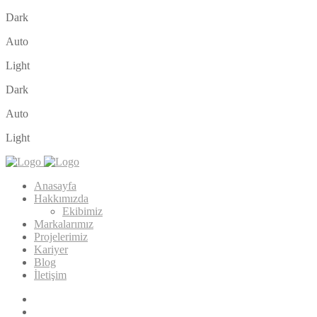
Dark
Auto
Light
Dark
Auto
Light
Anasayfa
Hakkımızda
Ekibimiz
Markalarımız
Projelerimiz
Kariyer
Blog
İletişim