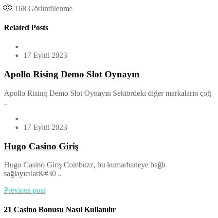
168
Görüntülenme
Related Posts
17 Eylül 2023
Apollo Rising Demo Slot Oynayın
Apollo Rising Demo Slot Oynayın Sektördeki diğer markaların çoğ
..
17 Eylül 2023
Hugo Casino Giriş
Hugo Casino Giriş Coinbuzz, bu kumarhaneye bağlı
sağlayıcılar&#30 ..
Previous post
21 Casino Bonusu Nasıl Kullanılır