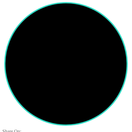
Share On: