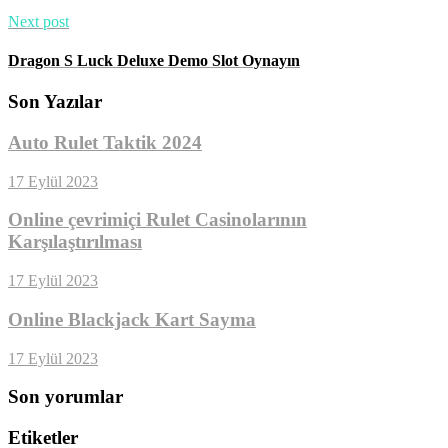
Next post
Dragon S Luck Deluxe Demo Slot Oynayın
Son Yazılar
Auto Rulet Taktik 2024
17 Eylül 2023
Online çevrimiçi Rulet Casinolarının
Karşılaştırılması
17 Eylül 2023
Online Blackjack Kart Sayma
17 Eylül 2023
Son yorumlar
Etiketler