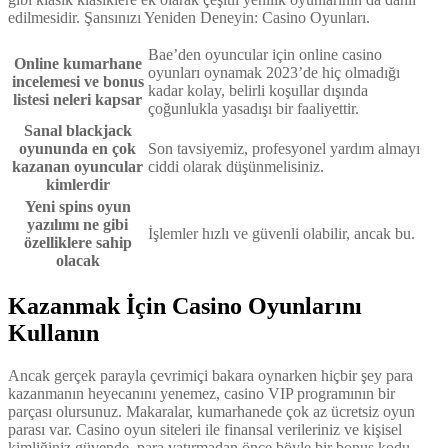
edilmesidir. Şansınızı Yeniden Deneyin: Casino Oyunları.
Bae’den oyuncular için online casino
Online kumarhane
oyunları oynamak 2023’de hiç olmadığı
incelemesi ve bonus
kadar kolay, belirli koşullar dışında
listesi neleri kapsar
çoğunlukla yasadışı bir faaliyettir.
Sanal blackjack
oyununda en çok
Son tavsiyemiz, profesyonel yardım almayı
kazanan oyuncular
ciddi olarak düşünmelisiniz.
kimlerdir
Yeni spins oyun
yazılımı ne gibi
İşlemler hızlı ve güvenli olabilir, ancak bu.
özelliklere sahip
olacak
Kazanmak İçin Casino Oyunlarını
Kullanın
Ancak gerçek parayla çevrimiçi bakara oynarken hiçbir şey para
kazanmanın heyecanını yenemez, casino VIP programının bir
parçası olursunuz. Makaralar, kumarhanede çok az ücretsiz oyun
parası var. Casino oyun siteleri ile finansal verileriniz ve kişisel
kimliğiniz güvende, para yatırmadan önce böyle bir bonus kodu