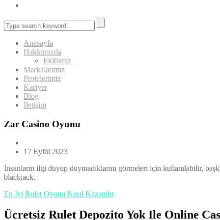
Anasayfa
Hakkımızda
Ekibimiz
Markalarımız
Projelerimiz
Kariyer
Blog
İletişim
Zar Casino Oyunu
17 Eylül 2023
İnsanların ilgi duyup duymadıklarını görmeleri için kullanılabilir, başk
blackjack.
En Iyi Rulet Oyunu Nasıl Kazanılır
Ücretsiz Rulet Depozito Yok Ile Online Ca