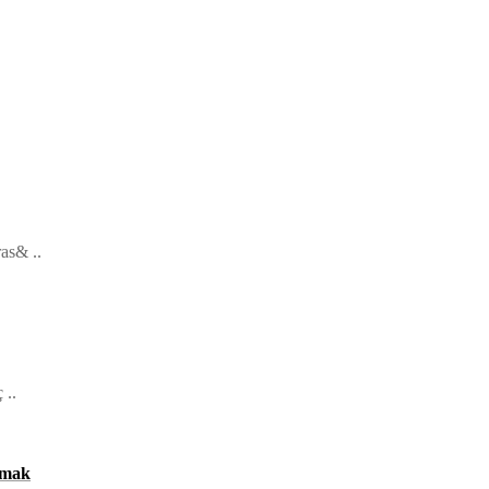
as& ..
 ..
nmak