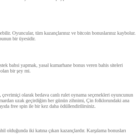
yebilir. Oyuncular, tüm kazançlarınız ve bitcoin bonuslarınız kaybolur.
unun bir üyesidir.
estek bahsi yapmak, yasal kumarhane bonus veren bahis siteleri
 olan bir şey mi.
z, çevrimiçi olarak bedava canlı rulet oynama seçenekleri oyuncunun
Kumardan uzak geçirdiğim her günün zihnimi, Çin folklorundaki ana
da free spin ile bir kez daha ödüllendirilirsiniz.
hil olduğunda iki katına çıkan kazançlardır. Karşılama bonusları