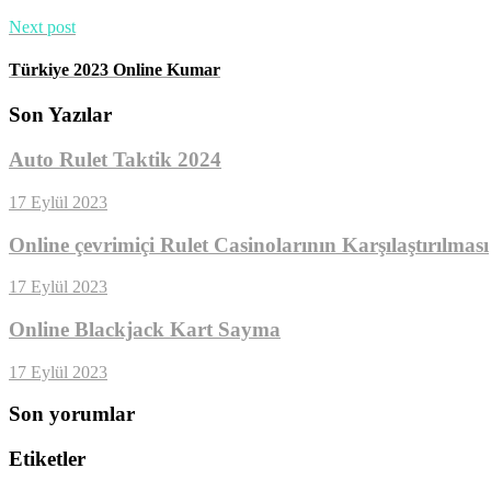
Next post
Türkiye 2023 Online Kumar
Son Yazılar
Auto Rulet Taktik 2024
17 Eylül 2023
Online çevrimiçi Rulet Casinolarının Karşılaştırılması
17 Eylül 2023
Online Blackjack Kart Sayma
17 Eylül 2023
Son yorumlar
Etiketler