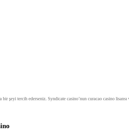
a bir şeyi tercih ederseniz. Syndicate casino’nun curacao casino lisansı 
sino