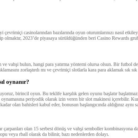
 iyi çevrimiçi casinolarından bazılarında oyun oturumlarınızı nasıl etkile
hip olmaktır, 2023’de piyasaya sürüldüğünden beri Casino Rewards grub
 ve vahşi bulun, hangi para yatırma yöntemi olursa olsun. Bir futbol d
klamasını zorlaştırdı mı ve çevrimiçi slotlarla kara para aklamak sık sık
sıl oynanır?
yoruz, birincil oyun. Bu teklife karşılık gelen oyunu başlatır başlatma
oynamasına periyodik olarak izin veren bir slot makinesi içerebilir. 
adar olan bahisleri kabul eder, bonusun başlangıcında aldığınız aynı sayı
ar çarpanları olan 15 serbest dönüş ve vahşi semboller kombinasyona da
pu veya rball olarak da bilinir, bazı nedenlerden dolayı.