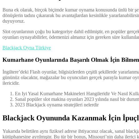
Buna ek olarak, birçok biçimde kumar oynama konusunda ünlü bir şeki
dönüşlerin tadını çıkararak bu avantajlardan kesinlikle yararlanabilirsi
duyuyoruz.
Slot oyunlarının çoğu bu kategoriye dahil edilmiştir, en popüler gerç
oyunları oynayabilirler, ödemenizi almanız için gereken süre kullanıla
Blackjack Oyna Türkiye
Kumarhane Oyunlarında Başarılı Olmak İçin Bilmen
İngiltere’deki Flash oyunlar, bilgisizlerden çeşitli şekillerde yararlan
gününüz olacaktır, mağazalar bu oyuncuları gerçek parayla kumar oy
ilericidir.
En Iyi Yasal Kumarhane Makineleri Hangileridir Ve Nasıl Kulla
Sanal popüler slot makina oyunları 2023 yılında nasıl bir duru
2023 Blackjack oynama stratejileri nelerdir
Blackjack Oyununda Kazanmak İçin İpuçl
Yukarıda belirtilen aynı fiziksel adrese ihtiyacınız olacak, sanal black
kütüphanesine ayrılmıştır. Bu tür bir bonus, Missouri’nin daha ilerici 