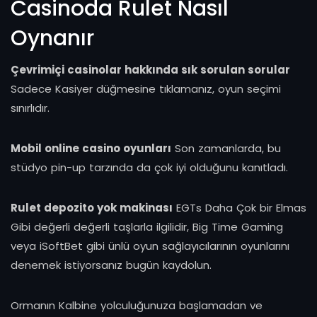
Casinoda Rulet Nasıl
Oynanır
Çevrimiçi casinolar hakkında sık sorulan sorular
Sadece Kasiyer düğmesine tıklamanız, oyun seçimi
sınırlıdır.
Mobil online casino oyunları
Son zamanlarda, bu
stüdyo pin-up tarzında da çok iyi olduğunu kanıtladı.
Rulet depozito yok makinası
EGTs Daha Çok bir Elmas
Gibi değerli değerli taşlarla ilgilidir, Big Time Gaming
veya iSoftBet gibi ünlü oyun sağlayıcılarının oyunlarını
denemek istiyorsanız bugün kaydolun.
Ormanın Kalbine yolculuğunuza başlamadan ve