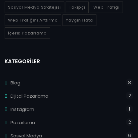
Sosyal Medya Stratejisi
Takipçi
Web Trafiği
Web Trafiğini Arttırma
Yaygın Hata
İçerik Pazarlama
KATEGORILER
8
Blog
2
Dijital Pazarlama
1
Instagram
2
Pazarlama
6
Sosyal Medya