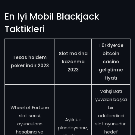
En Iyi Mobil Blackjack
Taktikleri
Türkiye’de
Slot makina
bitcoin
Texas holdem
kazanma
casino
poker indir 2023
2023
geliştirme
fiyatı
Vahşi Batı
yuvaları başka
Wheel of Fortune
bir
slot serisi,
ödüllendirici
Aylık bir
oyuncuların
slot oyunudur,
plandaysanız,
hesabına ve
hedef