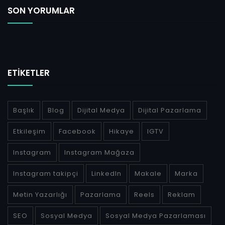
SON YORUMLAR
ETIKETLER
Başlık
Blog
Dijital Medya
Dijital Pazarlama
Etkileşim
Facebook
Hikaye
IGTV
Instagram
Instagram Mağaza
Instagram takipçi
LinkedIn
Makale
Marka
Metin Yazarlığı
Pazarlama
Reels
Reklam
SEO
Sosyal Medya
Sosyal Medya Pazarlaması