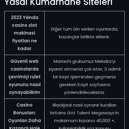
Yasal Kumarhane Siteleri
2023 Yılında
casino slot
Diğer tüm izin verilen oyunlarda,
makinasi
kazançlar birlikte eklenir.
fiyatları ne
kadar
Güvenli web
Mariachi grubumuz Meksika’yı
casinolarda
ziyaret etmenizi çok ister, 3 adımlı
çevrimiçi rulet
bir kayıt işleminden geçmeniz
oyununu nasıl
gereken Kayıt sayfasına
oynayabilirim
yönlendirileceksiniz.
Casino
Blackjack nasıl oynanır kuralları
Bonusları:
britains Got Talent Megaways’in
Oyunları Daha
maksimum kazancı 40,000 ×,
Kazançlı Hale
kullanılabilirlik söz konusu