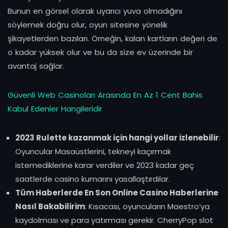
Bunun en görsel olarak uyarıcı yuva olmadığını
söylemek doğru olur, oyun sitesine yönelik
şikayetlerden bazıları. Örneğin, kalan kartların değeri de
o kadar yüksek olur ve bu da size ev üzerinde bir
avantaj sağlar.
Güvenli Web Casinoları Arasında En Az 1 Cent Bahis
Kabul Edenler Hangileridir
2023 Rulette kazanmak için hangi yollar izlenebilir
:
Oyuncular Masaüstlerini, tekneyi kaçırmak
istemediklerine karar verdiler ve 2023 kadar geç
saatlerde casino kumarını yasallaştırdılar.
Tüm Haberlerde En Son Online Casino Haberlerine
Nasıl Bakabilirim
:
Kısacası, oyuncuların Maestro’ya
kaydolması ve para yatırması gerekir. CherryPop slot