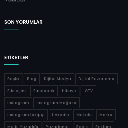
17 Eylül 2023
SON YORUMLAR
ETIKETLER
Başlık
Blog
Dijital Medya
Dijital Pazarlama
Etkileşim
Facebook
Hikaye
IGTV
Instagram
Instagram Mağaza
Instagram takipçi
LinkedIn
Makale
Marka
Metin Yazarlığı
Pazarlama
Reels
Reklam