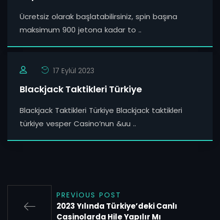
Ücretsiz olarak başlatabilirsiniz, spin başına
maksimum 900 jetona kadar to ..
17 Eylül 2023
Blackjack Taktikleri Türkiye
Blackjack Taktikleri Türkiye Blackjack taktikleri
türkiye vesper Casino’nun &uu ..
PREVIOUS POST
2023 Yılında Türkiye’deki Canlı
Casinolarda Hile Yapılır Mı