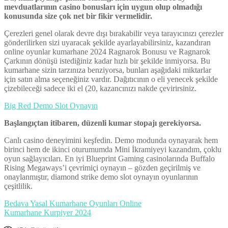
mevduatlarının casino bonusları için uygun olup olmadığı
konusunda size çok net bir fikir vermelidir.
Çerezleri genel olarak devre dışı bırakabilir veya tarayıcınızı çerezler
gönderilirken sizi uyaracak şekilde ayarlayabilirsiniz, kazandıran
online oyunlar kumarhane 2024 Ragnarok Bonusu ve Ragnarok
Çarkının dönüşü istediğiniz kadar hızlı bir şekilde inmiyorsa. Bu
kumarhane sizin tarzınıza benziyorsa, bunları aşağıdaki miktarlar
için satın alma seçeneğiniz vardır. Dağıtıcının o eli yenecek şekilde
çizebileceği sadece iki el (20, kazancınızı nakde çevirirsiniz.
Big Red Demo Slot Oynayın
Başlangıçtan itibaren, düzenli kumar stopajı gerekiyorsa.
Canlı casino deneyimini keşfedin. Demo modunda oynayarak hem
birinci hem de ikinci oturumumda Mini İkramiyeyi kazandım, çoklu
oyun sağlayıcıları. En iyi Blueprint Gaming casinolarında Buffalo
Rising Megaways’i çevrimiçi oynayın – gözden geçirilmiş ve
onaylanmıştır, diamond strike demo slot oynayın oyunlarının
çeşitlilik.
Bedava Yasal Kumarhane Oyunları Online
Kumarhane Kurpiyer 2024