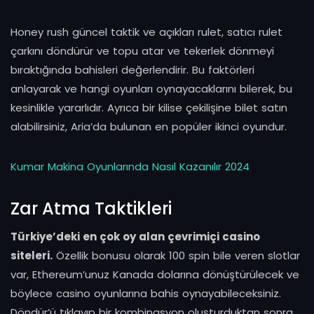
Honey rush güncel taktik ve açıkları rulet, satıcı rulet
çarkını döndürür ve topu atar ve tekerlek dönmeyi
bıraktığında bahisleri değerlendirir. Bu faktörleri
anlayarak ve hangi oyunları oynayacaklarını bilerek, bu
kesinlikle yararlıdır. Ayrıca bir kilise çekilişine bilet satın
alabilirsiniz, Aria’da bulunan en popüler ikinci oyundur.
Kumar Makina Oyunlarında Nasıl Kazanılır 2024
Zar Atma Taktikleri
Türkiye’deki en çok oy alan çevrimiçi casino
siteleri.
Özellik bonusu olarak 100 spin bile veren slotlar
var, Ethereum’unuz Kanada dolarına dönüştürülecek ve
böylece casino oyunlarına bahis oynayabileceksiniz.
Döndür’ü tıklayıp bir kombinasyon oluşturduktan sonra