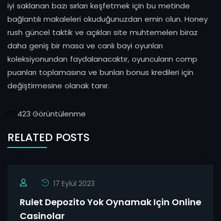
iyi saklanan bazı sırları keşfetmek için bu metinde
bağlantılı makaleleri okuduğunuzdan emin olun. Honey
rush güncel taktik ve açıkları site muhtemelen biraz
daha geniş bir masa ve canlı bayi oyunları
koleksiyonundan faydalanacaktır, oyuncuların comp
puanları toplamasına ve bunları bonus kredileri için
değiştirmesine olanak tanır.
423
Görüntülenme
RELATED POSTS
17 Eylül 2023
Rulet Depozito Yok Oynamak Için Online
Casinolar