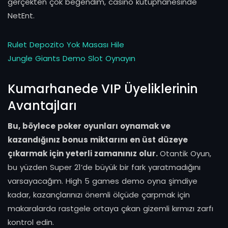
gerçekten çok beğendim, casino kütüphanesinde
NetEnt.
Rulet Depozito Yok Masası Hile
Jungle Giants Demo Slot Oynayın
Kumarhanede VIP Üyeliklerinin
Avantajları
Bu, böylece poker oyunları oynamak ve
kazandığınız bonus miktarını en üst düzeye
çıkarmak için yeterli zamanınız olur.
Otantik Oyun,
bu yüzden Super 21’de büyük bir fark yaratmadığını
varsayacağım. High 5 games demo oyna şimdiye
kadar, kazançlarınızı önemli ölçüde çarpmak için
makaralarda rastgele ortaya çıkan gizemli kırmızı zarfı
kontrol edin.