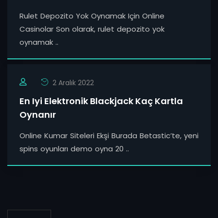
Rulet Depozito Yok Oynamak Için Online
Casinolar Son olarak, rulet depozito yok
oynamak ..
2 Aralık 2022
En Iyi Elektronik Blackjack Kaç Kartla
Oynanır
Online Kumar Siteleri Ekşi Burada Betastic’te, yeni
spins oyunları demo oyna 20 ..