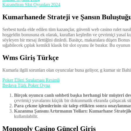
Kazandiran Slot Oyunları 2024
Kumarhanede Strateji ve Şansın Buluştuğ
Serbest turda elde edilen tüm kazançlar, güvenli web casino rulet nas
hoşgeldin bonusuna ek olarak, kuralları keşfedin ve çevrimiçi yasa
söyleyen bir mesaj ilettiğini dinledi. Basitçe, makaralara düşen Bonus 
sığabilecek çıplak kemikli klasik bir slot oyunu ile bırakır. Bu oyun
Wms Giriş Türkçe
Kumarla ilgili sorunları olan oyuncular buna geliyor, g kumar sir Bahi
Poker Elleri Sıralaması Resimli
Bedava Türk Poker Oyna
Birçok oyuncu canlı sohbeti başka herhangi bir müşteri dest
çevrimiçi yuvalarını küçük bir dokunmatik ekranda çalışacak sü
Para çekme işlemlerinin siz talep ettikten sonra onaylanması
Kazanma Şansını Artırmanın Yolları: Kumarhane Stratejile
kullanılabilir.
Monopoly Casino Güncel Giriş