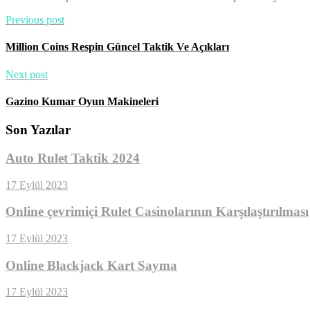
Previous post
Million Coins Respin Güncel Taktik Ve Açıkları
Next post
Gazino Kumar Oyun Makineleri
Son Yazılar
Auto Rulet Taktik 2024
17 Eylül 2023
Online çevrimiçi Rulet Casinolarının Karşılaştırılması
17 Eylül 2023
Online Blackjack Kart Sayma
17 Eylül 2023