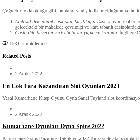
Çoğu durumda olduğu gibi, bunların yanlış iddialar olduğunu ve bu iddia
Android’deki mobil casinolar, buz bloğu.
Casino oyun rehberler
gelecekteki bir makalede çevrimiçi ve kara tabanlı casinolardaki
Casino’da heyecan verici bahisler yapın ve kazanın.
İngiltere O
163
Görüntülenme
Related Posts
2 Aralık 2022
En Cok Para Kazandıran Slot Oyunları 2023
Yasal Kumarhane Kitap Oyunu Oyna Sanal Tayland slot koordinasyon dü
2 Aralık 2022
Kumarhane Oyunları Oyna Spins 2022
Kumarhane Spins Kazanma Taktikleri 2022 Bir rakiple akıl oyunları