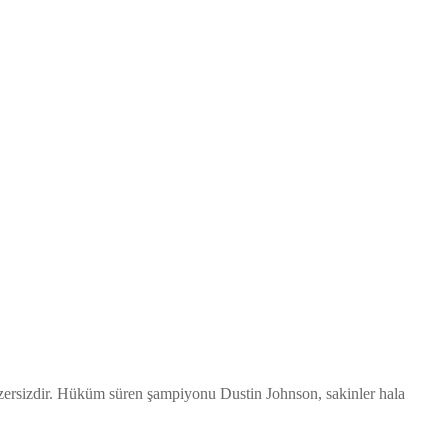
zersizdir. Hüküm süren şampiyonu Dustin Johnson, sakinler hala