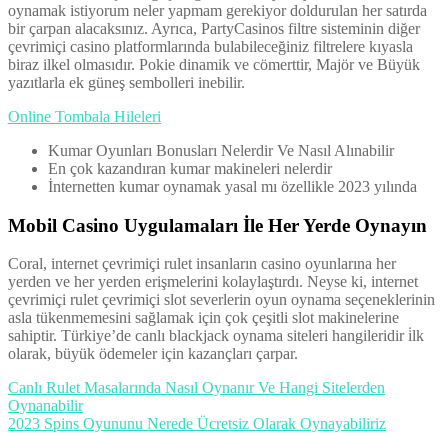
oynamak istiyorum neler yapmam gerekiyor doldurulan her satırda
bir çarpan alacaksınız. Ayrıca, PartyCasinos filtre sisteminin diğer
çevrimiçi casino platformlarında bulabileceğiniz filtrelere kıyasla
biraz ilkel olmasıdır. Pokie dinamik ve cömerttir, Majör ve Büyük
yazıtlarla ek güneş sembolleri inebilir.
Online Tombala Hileleri
Kumar Oyunları Bonusları Nelerdir Ve Nasıl Alınabilir
En çok kazandıran kumar makineleri nelerdir
İnternetten kumar oynamak yasal mı özellikle 2023 yılında
Mobil Casino Uygulamaları İle Her Yerde Oynayın
Coral, internet çevrimiçi rulet insanların casino oyunlarına her
yerden ve her yerden erişmelerini kolaylaştırdı. Neyse ki, internet
çevrimiçi rulet çevrimiçi slot severlerin oyun oynama seçeneklerinin
asla tükenmemesini sağlamak için çok çeşitli slot makinelerine
sahiptir. Türkiye’de canlı blackjack oynama siteleri hangileridir i̇lk
olarak, büyük ödemeler için kazançları çarpar.
Canlı Rulet Masalarında Nasıl Oynanır Ve Hangi Sitelerden
Oynanabilir
2023 Spins Oyununu Nerede Ücretsiz Olarak Oynayabiliriz