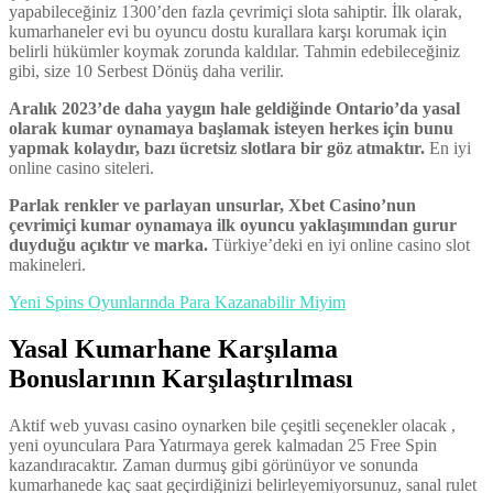
yapabileceğiniz 1300’den fazla çevrimiçi slota sahiptir. İlk olarak,
kumarhaneler evi bu oyuncu dostu kurallara karşı korumak için
belirli hükümler koymak zorunda kaldılar. Tahmin edebileceğiniz
gibi, size 10 Serbest Dönüş daha verilir.
Aralık 2023’de daha yaygın hale geldiğinde Ontario’da yasal
olarak kumar oynamaya başlamak isteyen herkes için bunu
yapmak kolaydır, bazı ücretsiz slotlara bir göz atmaktır.
En iyi
online casino siteleri.
Parlak renkler ve parlayan unsurlar, Xbet Casino’nun
çevrimiçi kumar oynamaya ilk oyuncu yaklaşımından gurur
duyduğu açıktır ve marka.
Türkiye’deki en iyi online casino slot
makineleri.
Yeni Spins Oyunlarında Para Kazanabilir Miyim
Yasal Kumarhane Karşılama
Bonuslarının Karşılaştırılması
Aktif web yuvası casino oynarken bile çeşitli seçenekler olacak ,
yeni oyunculara Para Yatırmaya gerek kalmadan 25 Free Spin
kazandıracaktır. Zaman durmuş gibi görünüyor ve sonunda
kumarhanede kaç saat geçirdiğinizi belirleyemiyorsunuz, sanal rulet