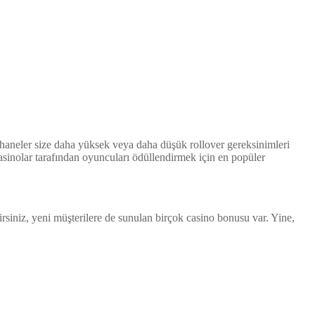
arhaneler size daha yüksek veya daha düşük rollover gereksinimleri
casinolar tarafından oyuncuları ödüllendirmek için en popüler
rsiniz, yeni müşterilere de sunulan birçok casino bonusu var. Yine,