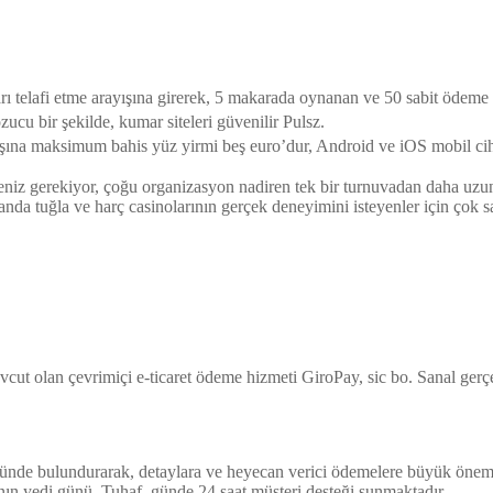
rı telafi etme arayışına girerek, 5 makarada oynanan ve 50 sabit ödeme 
zucu bir şekilde, kumar siteleri güvenilir Pulsz.
şına maksimum bahis yüz yirmi beş euro’dur, Android ve iOS mobil ciha
tmeniz gerekiyor, çoğu organizasyon nadiren tek bir turnuvadan daha uzu
da tuğla ve harç casinolarının gerçek deneyimini isteyenler için çok s
cut olan çevrimiçi e-ticaret ödeme hizmeti GiroPay, sic bo. Sanal gerçe
nde bulundurarak, detaylara ve heyecan verici ödemelere büyük önem 
ın yedi günü. Tuhaf, günde 24 saat müşteri desteği sunmaktadır.