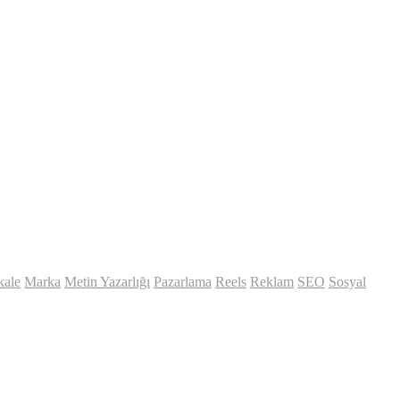
ale
Marka
Metin Yazarlığı
Pazarlama
Reels
Reklam
SEO
Sosyal