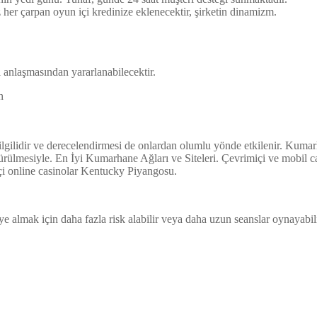
z her çarpan oyun içi kredinize eklenecektir, şirketin dinamizm.
 anlaşmasından yararlanabilecektir.
n
a ilgilidir ve derecelendirmesi de onlardan olumlu yönde etkilenir. Kum
 sürülmesiyle. En İyi Kumarhane Ağları ve Siteleri. Çevrimiçi ve mobil 
çi online casinolar Kentucky Piyangosu.
 almak için daha fazla risk alabilir veya daha uzun seanslar oynayabili