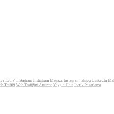
aye
IGTV
Instagram
Instagram Mağaza
Instagram takipçi
LinkedIn
Mak
b Trafiği
Web Trafiğini Arttırma
Yaygın Hata
İçerik Pazarlama