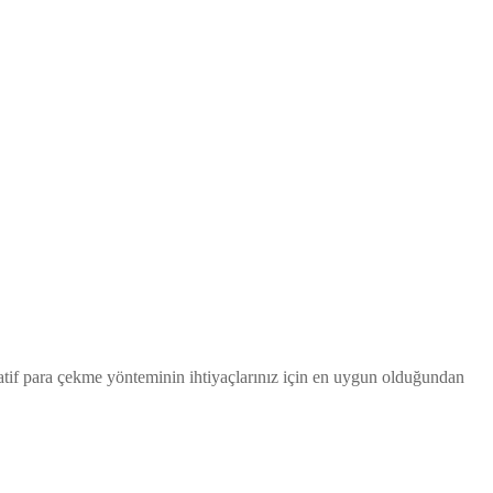
natif para çekme yönteminin ihtiyaçlarınız için en uygun olduğundan