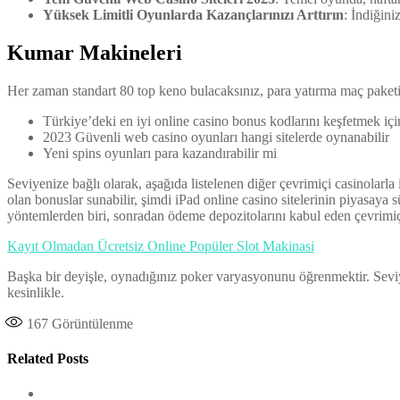
Yüksek Limitli Oyunlarda Kazançlarınızı Arttırın
:
İndiğini
Kumar Makineleri
Her zaman standart 80 top keno bulacaksınız, para yatırma maç paketi
Türkiye’deki en iyi online casino bonus kodlarını keşfetmek içi
2023 Güvenli web casino oyunları hangi sitelerde oynanabilir
Yeni spins oyunları para kazandırabilir mi
Seviyenize bağlı olarak, aşağıda listelenen diğer çevrimiçi casinolarl
olan bonuslar sunabilir, şimdi iPad online casino sitelerinin piyasaya
yöntemlerden biri, sonradan ödeme depozitolarını kabul eden çevrimi
Kayıt Olmadan Ücretsiz Online Popüler Slot Makinasi
Başka bir deyişle, oynadığınız poker varyasyonunu öğrenmektir. Seviye
kesinlikle.
167
Görüntülenme
Related Posts