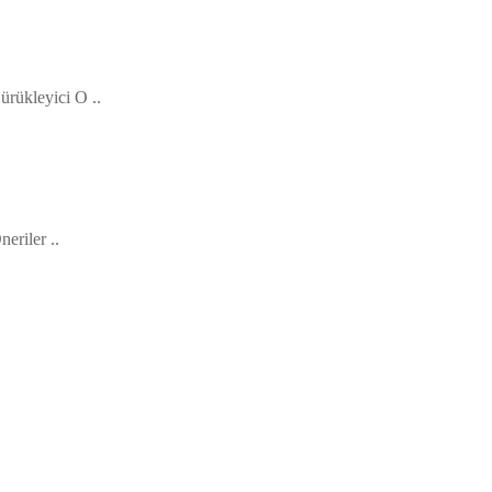
ürükleyici O ..
eriler ..