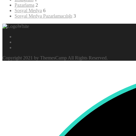
Pazarlama
2
Sosyal Medya
6
Sosyal Medya Pazarlamacılığı
3
Copyright 2021 by ThemesCamp All Rights Reserved.