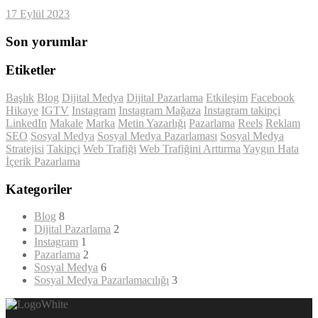
17 Eylül 2023
Son yorumlar
Etiketler
Başlık
Blog
Dijital Medya
Dijital Pazarlama
Etkileşim
Facebook
Hikaye
IGTV
Instagram
Instagram Mağaza
Instagram takipçi
LinkedIn
Makale
Marka
Metin Yazarlığı
Pazarlama
Reels
Reklam
SEO
Sosyal Medya
Sosyal Medya Pazarlaması
Sosyal Medya
Stratejisi
Takipçi
Web Trafiği
Web Trafiğini Arttırma
Yaygın Hata
İçerik Pazarlama
Kategoriler
Blog
8
Dijital Pazarlama
2
Instagram
1
Pazarlama
2
Sosyal Medya
6
Sosyal Medya Pazarlamacılığı
3