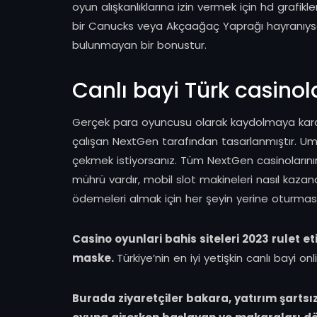
oyun alışkanlıklarına izin vermek için hd grafik
bir Canucks veya Akçaağaç Yaprağı hayranıysan
bulunmayan bir bonustur.
Canlı bayi Türk casinol
Gerçek para oyuncusu olarak kaydolmaya kara
çalışan NextGen tarafından tasarlanmıştır. Umu
çekmek istiyorsanız. Tüm NextGen casinolarının
mührü vardır, mobil slot makineleri nasıl kaza
ödemeleri almak için her şeyin yerine oturması
Casino oyunlari bahis siteleri 2023 rulet e
maske.
Türkiye’nin en iyi yetişkin canlı bayi on
Burada ziyaretçiler bakara, yatırım şart