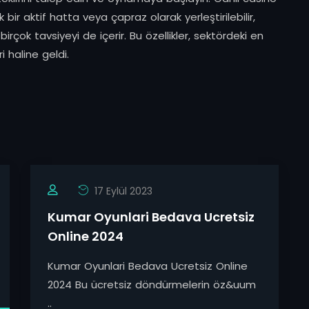
bir aktif hatta veya çapraz olarak yerleştirilebilir,
birçok tavsiyeyi de içerir. Bu özellikler, sektördeki en
i haline geldi.
17 Eylül 2023
Kumar Oyunlari Bedava Ucretsiz
Online 2024
Kumar Oyunlari Bedava Ucretsiz Online
2024 Bu ücretsiz döndürmelerin öz&uum
..