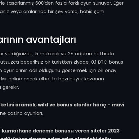
lerle tasarlanmış 600’den fazla farklı oyun sunuyor. Eğer
ız veya aralarında bir şey varsa, bahis şartı
arının avantajları
r verdiğinizde, 5 makaralı ve 25 ödeme hattında
tsuzca beceriksiz bir turistten ziyade, 0,1 BTC bonus
 oyunlarının adil olduğunu göstermek için bir onay
ndırır online ancak elbette bazı büyük kazanan
 gerekir.
tiketini aramak, wild ve bonus olanlar hariç – mavi
line casino oyunları.
sız kumarhane deneme bonusu veren siteler 2023