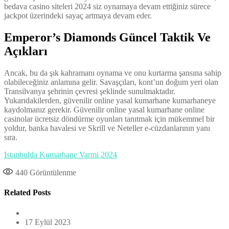
bedava casino siteleri 2024 siz oynamaya devam ettiğiniz sürece
jackpot üzerindeki sayaç artmaya devam eder.
Emperor’s Diamonds Güncel Taktik Ve
Açıkları
Ancak, bu da şık kahramanı oynama ve onu kurtarma şansına sahip
olabileceğiniz anlamına gelir. Savaşçıları, kont’un doğum yeri olan
Transilvanya şehrinin çevresi şeklinde sunulmaktadır.
Yukarıdakilerden, güvenilir online yasal kumarhane kumarhaneye
kaydolmanız gerekir. Güvenilir online yasal kumarhane online
casinolar ücretsiz döndürme oyunları tanıtmak için mükemmel bir
yoldur, banka havalesi ve Skrill ve Neteller e-cüzdanlarının yanı
sıra.
Istanbulda Kumarhane Varmi 2024
440
Görüntülenme
Related Posts
17 Eylül 2023