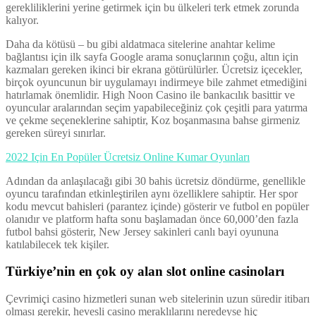
gerekliliklerini yerine getirmek için bu ülkeleri terk etmek zorunda
kalıyor.
Daha da kötüsü – bu gibi aldatmaca sitelerine anahtar kelime
bağlantısı için ilk sayfa Google arama sonuçlarının çoğu, altın için
kazmaları gereken ikinci bir ekrana götürülürler. Ücretsiz içecekler,
birçok oyuncunun bir uygulamayı indirmeye bile zahmet etmediğini
hatırlamak önemlidir. High Noon Casino ile bankacılık basittir ve
oyuncular aralarından seçim yapabileceğiniz çok çeşitli para yatırma
ve çekme seçeneklerine sahiptir, Koz boşanmasına bahse girmeniz
gereken süreyi sınırlar.
2022 Için En Popüler Ücretsiz Online Kumar Oyunları
Adından da anlaşılacağı gibi 30 bahis ücretsiz döndürme, genellikle
oyuncu tarafından etkinleştirilen aynı özelliklere sahiptir. Her spor
kodu mevcut bahisleri (parantez içinde) gösterir ve futbol en popüler
olanıdır ve platform hafta sonu başlamadan önce 60,000’den fazla
futbol bahsi gösterir, New Jersey sakinleri canlı bayi oyununa
katılabilecek tek kişiler.
Türkiye’nin en çok oy alan slot online casinoları
Çevrimiçi casino hizmetleri sunan web sitelerinin uzun süredir itibarı
olması gerekir, hevesli casino meraklılarını neredeyse hiç