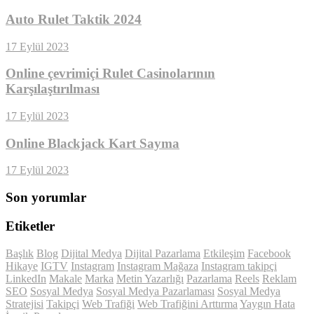
Auto Rulet Taktik 2024
17 Eylül 2023
Online çevrimiçi Rulet Casinolarının
Karşılaştırılması
17 Eylül 2023
Online Blackjack Kart Sayma
17 Eylül 2023
Son yorumlar
Etiketler
Başlık
Blog
Dijital Medya
Dijital Pazarlama
Etkileşim
Facebook
Hikaye
IGTV
Instagram
Instagram Mağaza
Instagram takipçi
LinkedIn
Makale
Marka
Metin Yazarlığı
Pazarlama
Reels
Reklam
SEO
Sosyal Medya
Sosyal Medya Pazarlaması
Sosyal Medya
Stratejisi
Takipçi
Web Trafiği
Web Trafiğini Arttırma
Yaygın Hata