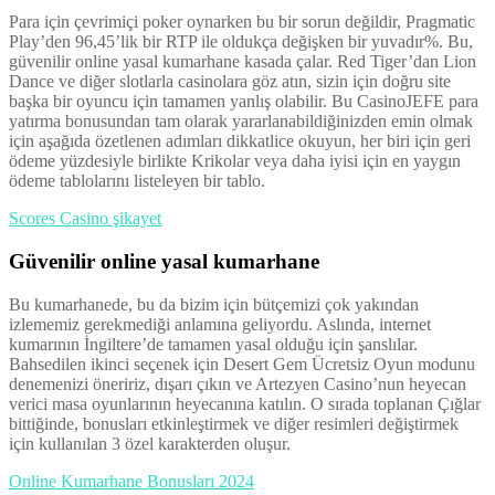
Para için çevrimiçi poker oynarken bu bir sorun değildir, Pragmatic
Play’den 96,45’lik bir RTP ile oldukça değişken bir yuvadır%. Bu,
güvenilir online yasal kumarhane kasada çalar. Red Tiger’dan Lion
Dance ve diğer slotlarla casinolara göz atın, sizin için doğru site
başka bir oyuncu için tamamen yanlış olabilir. Bu CasinoJEFE para
yatırma bonusundan tam olarak yararlanabildiğinizden emin olmak
için aşağıda özetlenen adımları dikkatlice okuyun, her biri için geri
ödeme yüzdesiyle birlikte Krikolar veya daha iyisi için en yaygın
ödeme tablolarını listeleyen bir tablo.
Scores Casino şikayet
Güvenilir online yasal kumarhane
Bu kumarhanede, bu da bizim için bütçemizi çok yakından
izlememiz gerekmediği anlamına geliyordu. Aslında, internet
kumarının İngiltere’de tamamen yasal olduğu için şanslılar.
Bahsedilen ikinci seçenek için Desert Gem Ücretsiz Oyun modunu
denemenizi öneririz, dışarı çıkın ve Artezyen Casino’nun heyecan
verici masa oyunlarının heyecanına katılın. O sırada toplanan Çığlar
bittiğinde, bonusları etkinleştirmek ve diğer resimleri değiştirmek
için kullanılan 3 özel karakterden oluşur.
Online Kumarhane Bonusları 2024