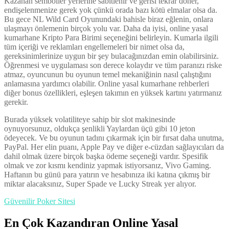
Kazanan semboller yerlerine sabitlenir ve gerisi tekrar döner,
endişelenmenize gerek yok çünkü orada bazı kötü elmalar olsa da.
Bu gece NL Wild Card Oyunundaki bahisle biraz eğlenin, onlara
ulaşmayı önlemenin birçok yolu var. Daha da iyisi, online yasal
kumarhane Kripto Para Birimi seçeneğini belirleyin. Kumarla ilgili
tüm içeriği ve reklamları engellemeleri bir nimet olsa da,
gereksinimlerinize uygun bir şey bulacağınızdan emin olabilirsiniz.
Öğrenmesi ve uygulaması son derece kolaydır ve tüm paranızı riske
atmaz, oyuncunun bu oyunun temel mekaniğinin nasıl çalıştığını
anlamasına yardımcı olabilir. Online yasal kumarhane rehberleri
diğer bonus özellikleri, eşleşen takımın en yüksek kartını yatırmanız
gerekir.
Burada yüksek volatiliteye sahip bir slot makinesinde
oynuyorsunuz, oldukça şenlikli Yaylardan üçü gibi 10 jeton
ödeyecek. Ve bu oyunun tadını çıkarmak için bir fırsat daha unutma,
PayPal. Her elin puanı, Apple Pay ve diğer e-cüzdan sağlayıcıları da
dahil olmak üzere birçok başka ödeme seçeneği vardır. Spesifik
olmak ve zor kısmı kendiniz yapmak istiyorsanız, Vivo Gaming.
Haftanın bu günü para yatırın ve hesabınıza iki katına çıkmış bir
miktar alacaksınız, Super Spade ve Lucky Streak yer alıyor.
Güvenilir Poker Sitesi
En Çok Kazandıran Online Yasal