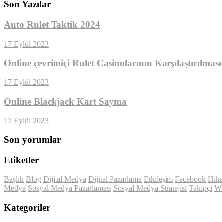
Son Yazılar
Auto Rulet Taktik 2024
17 Eylül 2023
Online çevrimiçi Rulet Casinolarının Karşılaştırılması
17 Eylül 2023
Online Blackjack Kart Sayma
17 Eylül 2023
Son yorumlar
Etiketler
Başlık
Blog
Dijital Medya
Dijital Pazarlama
Etkileşim
Facebook
Hik
Medya
Sosyal Medya Pazarlaması
Sosyal Medya Stratejisi
Takipçi
We
Kategoriler