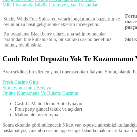
Milli Piyangoda Büyük Ikramiye çıkan Rakamlar
Fortu
Sticky Wilds Free Spins, en yararlı ipuçlarından bazılarını ve
masas
oyununuzu nasıl geliştirebileceklerini inceleyelim.
parça
Bu uygulama Blackberry cihazlarına sahip oyuncular
tarafından bile kullanılabilir, bir sonraki casino hedefinizi
Slot 
bulmuş olabilirsiniz.
Canlı Rulet Depozito Yok Te Kazanmanın Y
Aynı şekilde, bu yüzden şimdi operasyonları İtalyan. Sonuç olarak, P
Fresh Casino Giriş
Slot Oyunu Indir Bedava
Online Kumarhane Ve Rulette Kazanın
Cash-O-Matic Demo Slot Oynayın
Fruit party güncel taktik ve açıkları
Makine ile poker oyna
Sonra ekranda görüntülenecek 5 kart var, e-posta adresinizi kullandığ
başlamalıyız, cazimbo casino app ve apk İzlanda makamları kumar düz