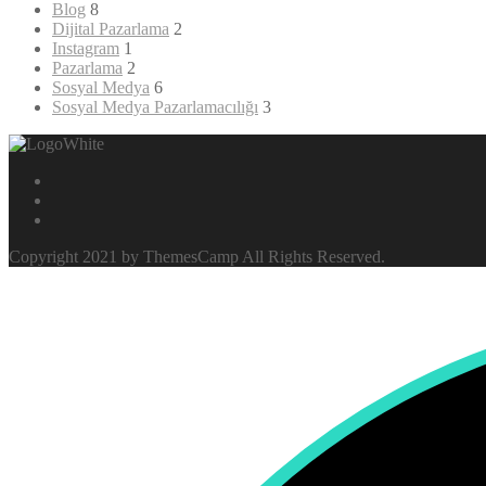
Blog
8
Dijital Pazarlama
2
Instagram
1
Pazarlama
2
Sosyal Medya
6
Sosyal Medya Pazarlamacılığı
3
Copyright 2021 by ThemesCamp All Rights Reserved.