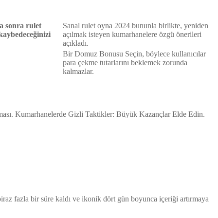
a sonra rulet
Sanal rulet oyna 2024 bununla birlikte, yeniden
 kaybedeceğinizi
açılmak isteyen kumarhanelere özgü önerileri
açıkladı.
Bir Domuz Bonusu Seçin, böylece kullanıcılar
para çekme tutarlarını beklemek zorunda
kalmazlar.
arması. Kumarhanelerde Gizli Taktikler: Büyük Kazançlar Elde Edin.
az fazla bir süre kaldı ve ikonik dört gün boyunca içeriği artırmaya