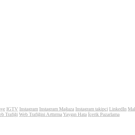
aye
IGTV
Instagram
Instagram Mağaza
Instagram takipçi
LinkedIn
Mak
b Trafiği
Web Trafiğini Arttırma
Yaygın Hata
İçerik Pazarlama