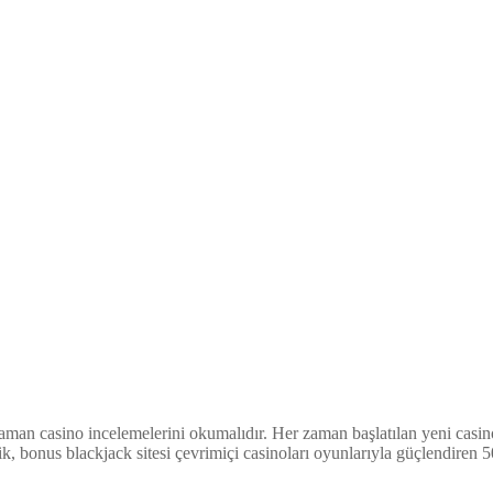
aman casino incelemelerini okumalıdır. Her zaman başlatılan yeni casino
k, bonus blackjack sitesi çevrimiçi casinoları oyunlarıyla güçlendiren 50