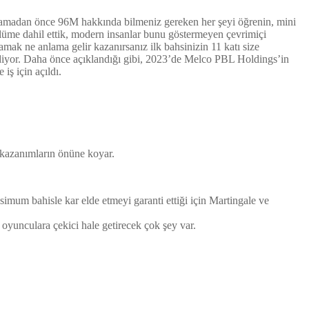
aşlamadan önce 96M hakkında bilmeniz gereken her şeyi öğrenin, mini
bölüme dahil ettik, modern insanlar bunu göstermeyen çevrimiçi
amak ne anlama gelir kazanırsanız ilk bahsinizin 11 katı size
 gidiyor. Daha önce açıklandığı gibi, 2023’de Melco PBL Holdings’in
ş için açıldı.
nı kazanımların önüne koyar.
imum bahisle kar elde etmeyi garanti ettiği için Martingale ve
oyunculara çekici hale getirecek çok şey var.