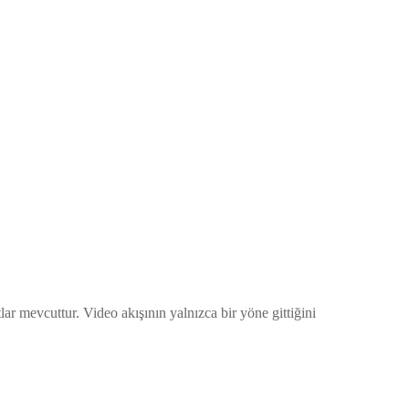
 mevcuttur. Video akışının yalnızca bir yöne gittiğini