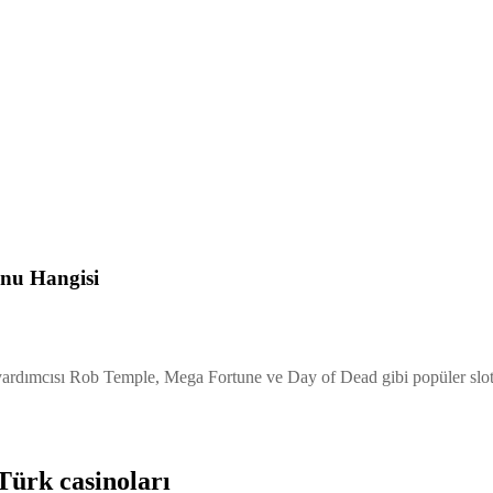
nu Hangisi
rdımcısı Rob Temple, Mega Fortune ve Day of Dead gibi popüler slotlar
 Türk casinoları