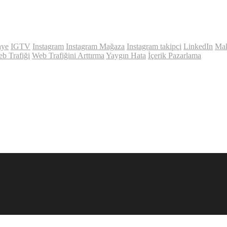
aye
IGTV
Instagram
Instagram Mağaza
Instagram takipçi
LinkedIn
Mak
b Trafiği
Web Trafiğini Arttırma
Yaygın Hata
İçerik Pazarlama