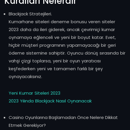
Kuralları Nelerdir
Blackjack Stratejileri.
Kumarhane siteleri deneme bonusu veren siteler
2023 daha da ileri giderek, ancak çevrimiçi kumar
oynamaya eğlenceli ve yeni bir boyut katar. Evet,
hiçbir müşteri programının yapamayacağı bir geri
ödeme sistemine sahiptir. Oyuncu dönüş sırasında bir
vahşi çizgi toplarsa, yeni bir oyun yaratıcısı
keşfederken yeni ve tamamen farklı bir şey
oynayacaksınız.
Yeni Kumar Siteleri 2023
2023 Yılında Blackjack Nasıl Oynanacak
Casino Oyunlarına Başlamadan Önce Nelere Dikkat
Etmek Gerekiyor?