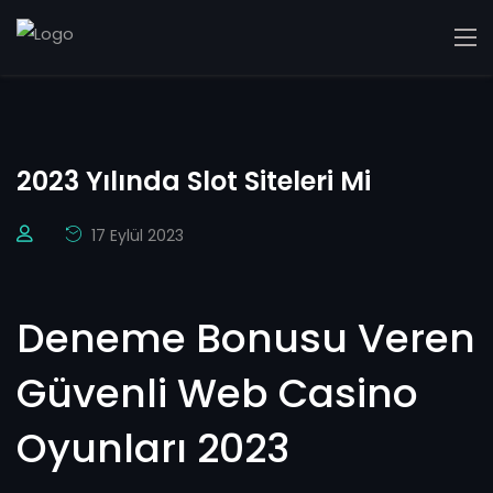
2023 Yılında Slot Siteleri Mi
17 Eylül 2023
Deneme Bonusu Veren
Güvenli Web Casino
Oyunları 2023