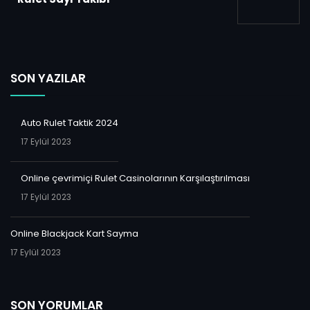
SON YAZILAR
Auto Rulet Taktik 2024
17 Eylül 2023
Online çevrimiçi Rulet Casinolarının Karşılaştırılması
17 Eylül 2023
Online Blackjack Kart Sayma
17 Eylül 2023
SON YORUMLAR