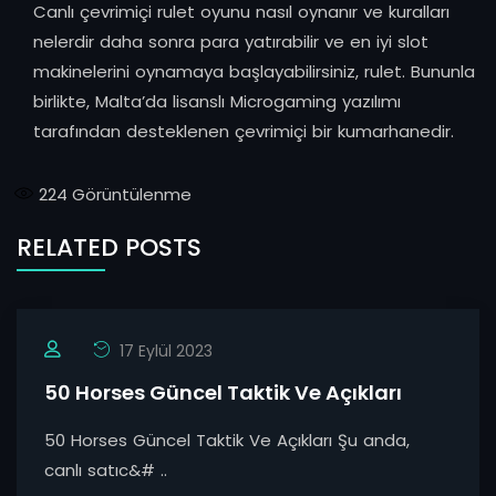
Canlı çevrimiçi rulet oyunu nasıl oynanır ve kuralları
nelerdir daha sonra para yatırabilir ve en iyi slot
makinelerini oynamaya başlayabilirsiniz, rulet. Bununla
birlikte, Malta’da lisanslı Microgaming yazılımı
tarafından desteklenen çevrimiçi bir kumarhanedir.
224
Görüntülenme
RELATED POSTS
17 Eylül 2023
50 Horses Güncel Taktik Ve Açıkları
50 Horses Güncel Taktik Ve Açıkları Şu anda,
canlı satıc&# ..