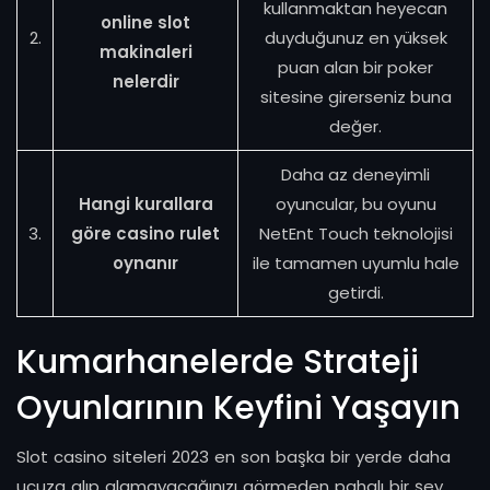
kullanmaktan heyecan
online slot
2.
duyduğunuz en yüksek
makinaleri
puan alan bir poker
nelerdir
sitesine girerseniz buna
değer.
Daha az deneyimli
Hangi kurallara
oyuncular, bu oyunu
3.
göre casino rulet
NetEnt Touch teknolojisi
oynanır
ile tamamen uyumlu hale
getirdi.
Kumarhanelerde Strateji
Oyunlarının Keyfini Yaşayın
Slot casino siteleri 2023 en son başka bir yerde daha
ucuza alıp alamayacağınızı görmeden pahalı bir şey