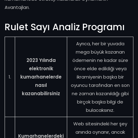
Avantajları.
Rulet Sayı Analiz Programı
Ayrıca, her bir yuvada
mega büyük kazanan
2023 Yılında
ödemenin ne kadar süre
elektronik
önce elde edildiği veya
1.
kumarhanelerde
ikramiyenin başka bir
nasıl
oyuncu tarafından en son
kazanabilirsiniz
ne zaman kazanıldığı gibi
birçok başka bilgi de
bulacaksınız.
Web sitesindeki her şey
anında oynanır, ancak
Kumarhanelerdeki