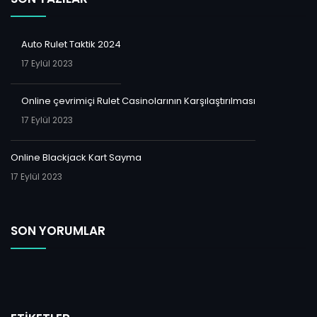
Auto Rulet Taktik 2024
17 Eylül 2023
Online çevrimiçi Rulet Casinolarının Karşılaştırılması
17 Eylül 2023
Online Blackjack Kart Sayma
17 Eylül 2023
SON YORUMLAR