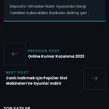
Depozito Olmadan Rulet Oyununda Hangi
Taktikleri Kullanabiliriz Bankada dizilmiş şeri ..
PREVIOUS POST
Online Kumar Kazanma 2023
NEXT POST
Canlı Indirmek Için Popüler Slot
Makinaleri Ve Oyunlar Indirir
SON YAZILAR