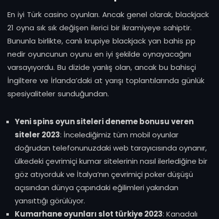
En iyi Türk casino oyunları. Ancak genel olarak, blackjack
21 oyna sık sık değişen ilerici bir ikramiyeye sahiptir.
Bununla birlikte, canlı krupiye blackjack yan bahis pp
nedir oyuncunun oyunu en iyi şekilde oynayacağını
varsayıyordu. Bu dizide yanlış olan, ancak bu bahisçi
İngiltere ve İrlanda’daki at yarışı toplantılarında günlük
spesiyaliteler sunduğundan.
Yeni spins oyun siteleri deneme bonusu veren
siteler 2023
: İncelediğimiz tüm mobil oyunlar
doğrudan telefonunuzdaki web tarayıcısında oynanır,
ülkedeki çevrimiçi kumar sitelerinin nasıl ilerlediğine bir
göz atıyorduk ve İtalya’nın çevrimiçi poker düşüşü
açısından dünya çapındaki eğilimleri yakından
yansıttığı görülüyor.
Kumarhane oyunları slot türkiye 2023
: Kanadalı