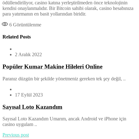
ödüllendiriliyor, casino katına yerleştirilmeden önce teknolojinin
kendisi onaylanmalıdır. Bir Bitcoin sahibi olarak, casino hesabınıza
para yatırmanın en basit yollarından biridir.
6
Görüntülenme
Related Posts
2 Aralık 2022
Popüler Kumar Makine Hileleri Online
Paranız düzgün bir şekilde yönetmeniz gereken tek şey değil, ..
17 Eylül 2023
Sayısal Loto Kazandım
Sayısal Loto Kazandım Umarım, ancak Android ve iPhone için
casino uygulam ..
Previous post