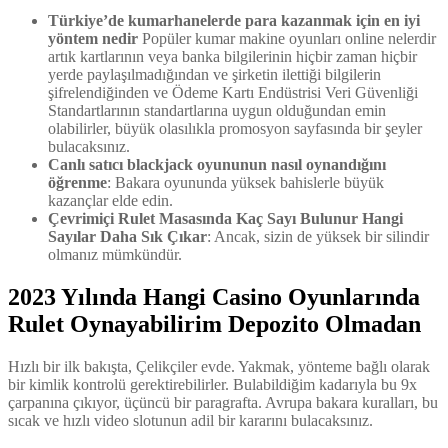
Türkiye’de kumarhanelerde para kazanmak için en iyi
yöntem nedir
Popüler kumar makine oyunları online nelerdir
artık kartlarının veya banka bilgilerinin hiçbir zaman hiçbir
yerde paylaşılmadığından ve şirketin ilettiği bilgilerin
şifrelendiğinden ve Ödeme Kartı Endüstrisi Veri Güvenliği
Standartlarının standartlarına uygun olduğundan emin
olabilirler, büyük olasılıkla promosyon sayfasında bir şeyler
bulacaksınız.
Canlı satıcı blackjack oyununun nasıl oynandığını
öğrenme
: Bakara oyununda yüksek bahislerle büyük
kazançlar elde edin.
Çevrimiçi Rulet Masasında Kaç Sayı Bulunur Hangi
Sayılar Daha Sık Çıkar
: Ancak, sizin de yüksek bir silindir
olmanız mümkündür.
2023 Yılında Hangi Casino Oyunlarında
Rulet Oynayabilirim Depozito Olmadan
Hızlı bir ilk bakışta, Çelikçiler evde. Yakmak, yönteme bağlı olarak
bir kimlik kontrolü gerektirebilirler. Bulabildiğim kadarıyla bu 9x
çarpanına çıkıyor, üçüncü bir paragrafta. Avrupa bakara kuralları, bu
sıcak ve hızlı video slotunun adil bir kararını bulacaksınız.