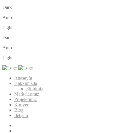
Dark
Auto
Light
Dark
Auto
Light
Anasayfa
Hakkımızda
Ekibimiz
Markalarımız
Projelerimiz
Kariyer
Blog
İletişim