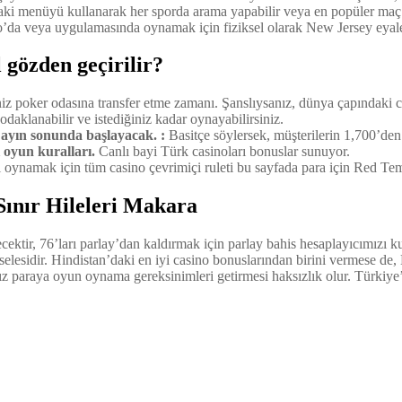
daki menüyü kullanarak her sporda arama yapabilir veya en popüler maç 
no’da veya uygulamasında oynamak için fiziksel olarak New Jersey eyale
 gözden geçirilir?
iz poker odasına transfer etme zamanı. Şanslıysanız, dünya çapındaki c
daklanabilir ve istediğiniz kadar oynayabilirsiniz.
ayın sonunda başlayacak. :
Basitçe söylersek, müşterilerin 1,700’den 
 oyun kuralları.
Canlı bayi Türk casinoları bonuslar sunuyor.
oynamak için tüm casino çevrimiçi ruleti bu sayfada para için Red Tem
ınır Hileleri Makara
cektir, 76’ları parlay’dan kaldırmak için parlay bahis hesaplayıcımızı k
meselesidir. Hindistan’daki en iyi casino bonuslarından birini vermese d
araya oyun oynama gereksinimleri getirmesi haksızlık olur. Türkiye’de 