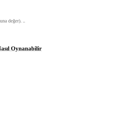
una değer). ..
asıl Oynanabilir