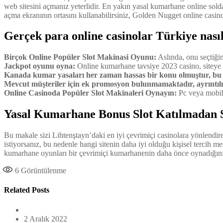
web sitesini açmanız yeterlidir. En yakın yasal kumarhane online sol
açma ekranının ortasını kullanabilirsiniz, Golden Nugget online casi
Gerçek para online casinolar Türkiye nasıl
Birçok Online Popüler Slot Makinasi Oyunu:
Aslında, onu seçtiğin
Jackpot oyunu oyna:
Online kumarhane tavsiye 2023 casino, siteye o
Kanada kumar yasaları her zaman hassas bir konu olmuştur, bu 
Mevcut müşteriler için ek promosyon bulunmamaktadır, ayrıntılı
Online Casinoda Popüler Slot Makinaleri Oynayın:
Pc veya mobil 
Yasal Kumarhane Bonus Slot Katılmadan S
Bu makale sizi Lihtenştayn’daki en iyi çevrimiçi casinolara yönlendire
istiyorsanız, bu nedenle hangi sitenin daha iyi olduğu kişisel tercih 
kumarhane oyunları bir çevrimiçi kumarhanenin daha önce oynadığınız p
6
Görüntülenme
Related Posts
2 Aralık 2022