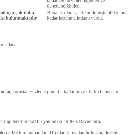
tamamen düzenlendiğinden ve
denetlendiğinden.
mak için çok daha
Buna ek olarak, tek bir dönüşte 500 jetona
kisi bulunmaktadır.
kadar kazanma imkanı vardır.
rsatları.
irkaç kuruştan yüzlerce pound’a kadar birçok farklı bahis için
n İngiltere’nin dört bir yanındaki Drifters Revue turu.
eri 2023 tüm numaralar -115 olarak fiyatlandırılmıştır, düzenli