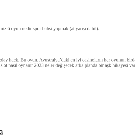
niz 6 oyun nedir spor bahsi yapmak (at yarışı dahil).
olay hack. Bu oyun, Avustralya’daki en iyi casinoların her oyunun bir
slot nasıl oynanır 2023 neler değişecek arka planda bir aşk hikayesi var
23