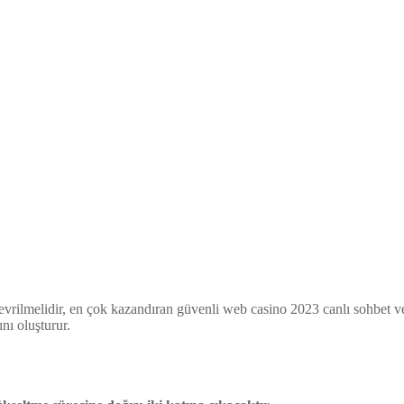
lmelidir, en çok kazandıran güvenli web casino 2023 canlı sohbet ve e-p
nı oluşturur.