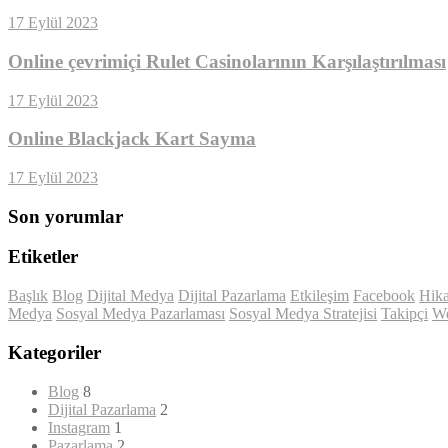
17 Eylül 2023
Online çevrimiçi Rulet Casinolarının Karşılaştırılması
17 Eylül 2023
Online Blackjack Kart Sayma
17 Eylül 2023
Son yorumlar
Etiketler
Başlık
Blog
Dijital Medya
Dijital Pazarlama
Etkileşim
Facebook
Hik
Medya
Sosyal Medya Pazarlaması
Sosyal Medya Stratejisi
Takipçi
We
Kategoriler
Blog
8
Dijital Pazarlama
2
Instagram
1
Pazarlama
2