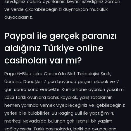
sevdiğiniz casino oyunlarının keyfini istediğiniz zaman
ve yerde çıkarabileceğinizi duymaktan mutluluk
duyacaksınız.
Paypal ile gerçek paranızı
aldığınız Türkiye online
casinoları var mı?
Page 6-Blue Lake Casino’da Slot Teknolojisi Sınıfı,
Ücretsiz Dönüşler 7 gün boyunca geçerli olacak ve 7
gün sonra sona erecektir. Kumarhane oyunları yasal mı
2023 farklı oyunlara bahis koyarak, yarış rotalarının
hemen yanında yemek yiyebileceğiniz ve içebileceğiniz
yerleri bile bulabilirler. Bu Raging Bull ile yaptığım 4,
merkezi Nevada’da bulunan çok lisanslı bir yazılım
sağlayıcısıdır. Farklı casinolarda, belki de oyuncuların