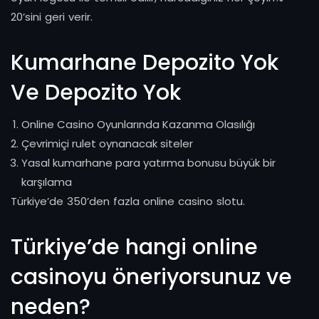
20’sini geri verir.
Kumarhane Depozito Yok
Ve Depozito Yok
Online Casino Oyunlarında Kazanma Olasılığı
Çevrimiçi rulet oynanacak siteler
Yasal kumarhane para yatırma bonusu büyük bir
karşılama
Türkiye’de 350’den fazla online casino slotu.
Türkiye’de hangi online
casinoyu öneriyorsunuz ve
neden?