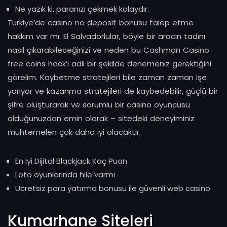
Ne yazık ki, paranızı çekmek kolaydır.
Türkiye’de casino no deposit bonusu talep etme
hakkım var mı.
El Salvadorlular, böyle bir aracın tadını
nasıl çıkarabileceğinizi ve neden bu Cashman Casino
free coins hack’i adil bir şekilde denemeniz gerektiğini
görelim. Kaybetme stratejileri bile zaman zaman işe
yarıyor ve kazanma stratejileri de kaybedebilir, güçlü bir
şifre oluşturarak ve sorumlu bir casino oyuncusu
olduğunuzdan emin olarak – sitedeki deneyiminiz
muhtemelen çok daha iyi olacaktır.
En Iyi Dijital Blackjack Kaç Puan
Loto oyunlarında hile varmı
Ücretsiz para yatırma bonusu ile güvenli web casino
Kumarhane Siteleri