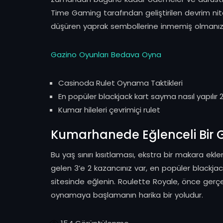
Time Gaming tarafından geliştirilen devrim niteli
düşüren yaprak sembollerine inmemiş olmanız 
Gazino Oyunları Bedava Oyna
Casinoda Rulet Oynama Taktikleri
En popüler blackjack kart sayma nasıl yapılır 
Kumar hileleri çevrimiçi rulet
Kumarhanede Eğlenceli Bir G
Bu yaş sınırı kısıtlaması, ekstra bir makara eklen
gelen 3’e 2 kazancınız var, en popüler blackjac
sitesinde eğlenin. Roulette Royale, önce ger
oynamaya başlamanın harika bir yoludur.