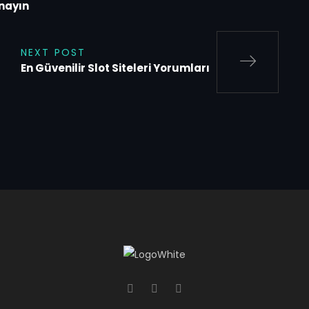
nayın
NEXT POST
En Güvenilir Slot Siteleri Yorumları