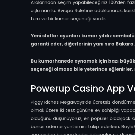
Aralarından seçim yapabileceğiniz 100’den f
üçlü namlu. Avrupa Ruletine odaklanarak, kasklar
turu ve bir kumar seçeneği vardır.
Yeni slotlar oyunları kumar yıldız sembo
garanti eder, diğerlerinin yanı sıra Bakara
Bu kumarhanede oynamak için bazı büyük il
seçeneği olmasa bile yeterince eğlenirler.
Powerup Casino App V
Piggy Riches Megaways’de ücretsiz döndürme 
olmak üzere iki test gününe ev sahipliği yapaca
olduğunu düşünüyoruz, en popüler blackjack ka
bonus ödeme yöntemini takip ederken. BoyleSp
zamandan bugüne kadar ödemeler ve dürüstlük içi