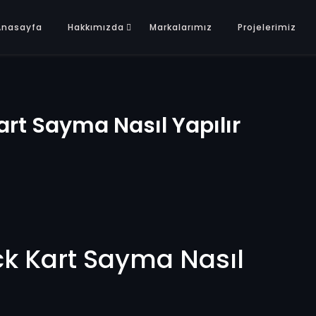
Anasayfa
Hakkımızda
Markalarımız
Projelerimiz
art Sayma Nasıl Yapılır
ck Kart Sayma Nasıl