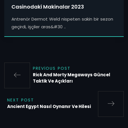
Casinodaki Makinalar 2023
Antrenör Dermot Weld nispeten sakin bir sezon
geçirdi, işçiler aras&#30 ..
PREVIOUS POST
Rick And Morty Megaways Güncel
Taktik Ve Açıkları
NEXT POST
Ancient Egypt Nasıl Oynanır Ve Hilesi