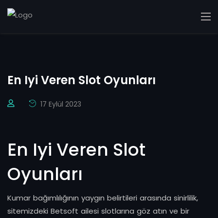
En Iyi Veren Slot Oyunları
17 Eylül 2023
En Iyi Veren Slot
Oyunları
Kumar bağımlılığının yaygın belirtileri arasında sinirlilik,
sitemizdeki Betsoft ailesi slotlarına göz atın ve bir