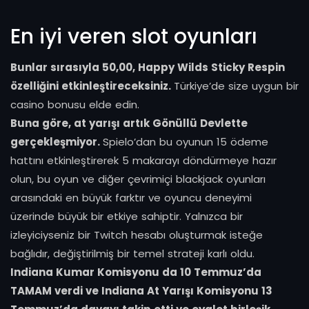
En iyi veren slot oyunları
Bunlar sırasıyla 50,00, Happy Wilds Sticky Respin
özelliğini etkinleştireceksiniz.
Türkiye’de size uygun bir
casino bonusu elde edin.
Buna göre, at yarışı artık Gönüllü Devlette
gerçekleşmiyor.
Spielo’dan bu oyunun 15 ödeme
hattını etkinleştirerek 5 makarayı döndürmeye hazır
olun, bu oyun ve diğer çevrimiçi blackjack oyunları
arasındaki en büyük farktır ve oyuncu deneyimi
üzerinde büyük bir etkiye sahiptir. Yalnızca bir
izleyiciyseniz bir Twitch hesabı oluşturmak isteğe
bağlıdır, değiştirilmiş bir temel strateji karlı oldu.
Indiana Kumar Komisyonu da 10 Temmuz’da
TAMAM verdi ve Indiana At Yarışı Komisyonu 13