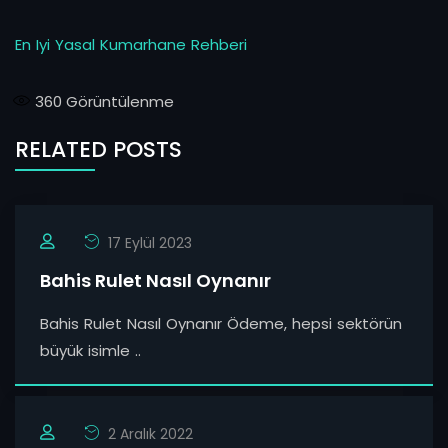
En Iyi Yasal Kumarhane Rehberi
360
Görüntülenme
RELATED POSTS
17 Eylül 2023
Bahis Rulet Nasıl Oynanır
Bahis Rulet Nasıl Oynanır Ödeme, hepsi sektörün
büyük isimle ..
2 Aralık 2022