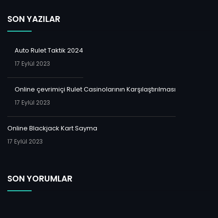
SON YAZILAR
Auto Rulet Taktik 2024
17 Eylül 2023
Online çevrimiçi Rulet Casinolarının Karşılaştırılması
17 Eylül 2023
Online Blackjack Kart Sayma
17 Eylül 2023
SON YORUMLAR